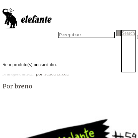
Fita isolante #59
Search
Sem produto(s) no carrinho.
por
Tadeu Breda
30 de agosto de 2021
Por
breno