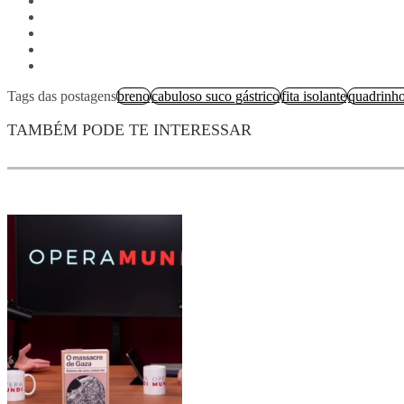
Tags das postagens
breno
cabuloso suco gástrico
fita isolante
quadrinh
TAMBÉM PODE TE INTERESSAR