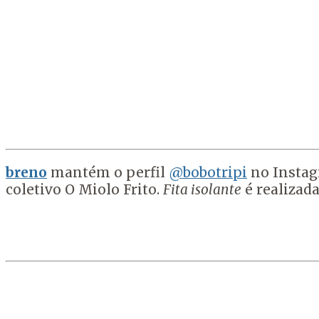
breno
mantém o perfil
@bobotripi
no Instagr
coletivo O Miolo Frito.
Fita isolante
é realizad