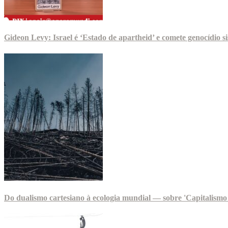
Gideon Levy: Israel é ‘Estado de apartheid’ e comete genocídio 
Do dualismo cartesiano à ecologia mundial — sobre 'Capitalismo 