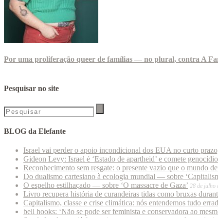
Por uma proliferação queer de famílias — no plural, contra A Fa
Pesquisar no site
BLOG da Elefante
Israel vai perder o apoio incondicional dos EUA no curto praz
Gideon Levy: Israel é ‘Estado de apartheid’ e comete genocídi
Reconhecimento sem resgate: o presente vazio que o mundo deu
Do dualismo cartesiano à ecologia mundial — sobre ‘Capitalism
O espelho estilhaçado — sobre ‘O massacre de Gaza’
28 de julho
Livro recupera história de curandeiras tidas como bruxas duran
Capitalismo, classe e crise climática: nós entendemos tudo erra
bell hooks: ‘Não se pode ser feminista e conservadora ao mes