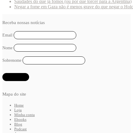
Saudades do que já fomos (ou por que torcer para a Argentina)
Negar a fome em Gaza não é menos grave do que negar o Hol
Receba nossas notícias
Email
Nome
Sobrenome
Mapa do site
Home
Loja
Minha conta
Ebooks
Blog
Podcast