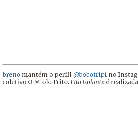
breno
mantém o perfil
@bobotripi
no Instagr
coletivo O Miolo Frito.
Fita isolante
é realizad