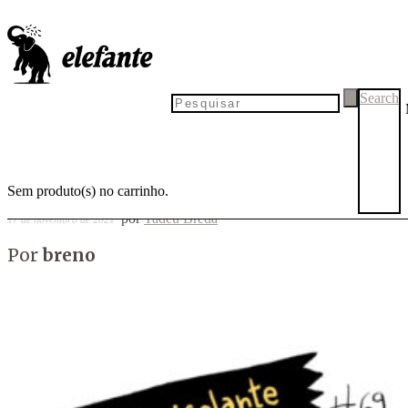
Fita isolante #69
Search
Sem produto(s) no carrinho.
por
Tadeu Breda
17 de novembro de 2021
Por
breno