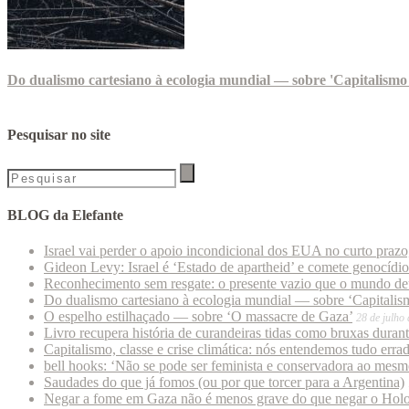
Do dualismo cartesiano à ecologia mundial — sobre 'Capitalismo 
Pesquisar no site
BLOG da Elefante
Israel vai perder o apoio incondicional dos EUA no curto praz
Gideon Levy: Israel é ‘Estado de apartheid’ e comete genocídi
Reconhecimento sem resgate: o presente vazio que o mundo deu
Do dualismo cartesiano à ecologia mundial — sobre ‘Capitalism
O espelho estilhaçado — sobre ‘O massacre de Gaza’
28 de julho
Livro recupera história de curandeiras tidas como bruxas duran
Capitalismo, classe e crise climática: nós entendemos tudo erra
bell hooks: ‘Não se pode ser feminista e conservadora ao mes
Saudades do que já fomos (ou por que torcer para a Argentina)
Negar a fome em Gaza não é menos grave do que negar o Hol