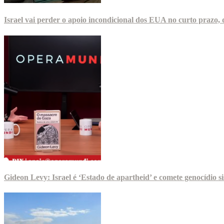
Israel vai perder o apoio incondicional dos EUA no curto prazo,
Gideon Levy: Israel é ‘Estado de apartheid’ e comete genocídio 