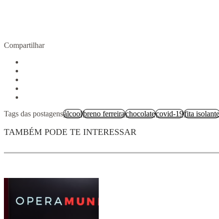
Compartilhar
Tags das postagens
álcool
breno ferreira
chocolate
covid-19
fita isolant
TAMBÉM PODE TE INTERESSAR