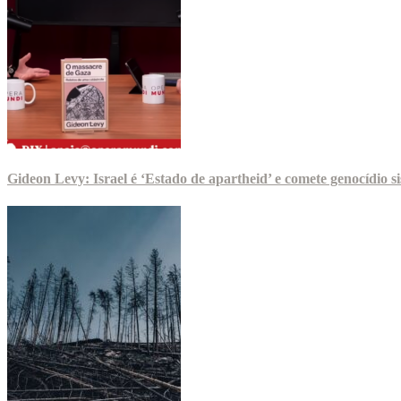
Gideon Levy: Israel é ‘Estado de apartheid’ e comete genocídio 