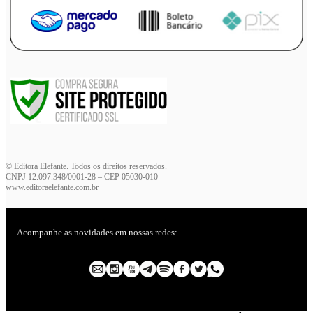
© Editora Elefante. Todos os direitos reservados.
CNPJ 12.097.348/0001-28 – CEP 05030-010
www.editoraelefante.com.br
Acompanhe as novidades em nossas redes: