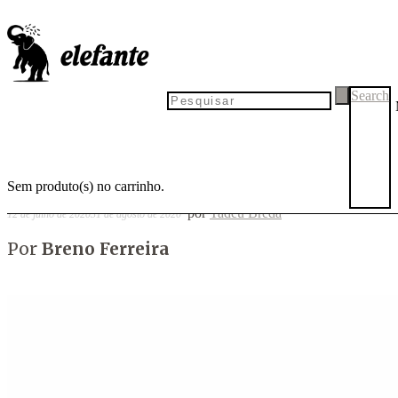
Fita isolante #8
Search
Sem produto(s) no carrinho.
por
Tadeu Breda
12 de julho de 2020
31 de agosto de 2020
Por
Breno Ferreira