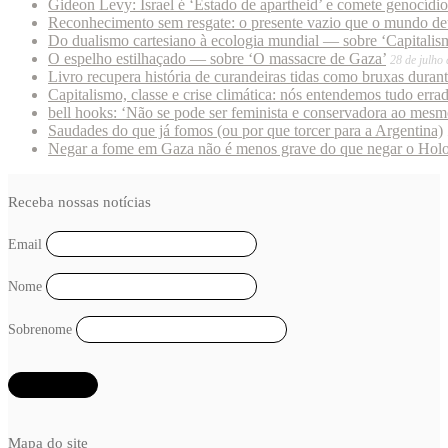
Gideon Levy: Israel é ‘Estado de apartheid’ e comete genocídi
Reconhecimento sem resgate: o presente vazio que o mundo deu
Do dualismo cartesiano à ecologia mundial — sobre ‘Capitalism
O espelho estilhaçado — sobre ‘O massacre de Gaza’
28 de julho
Livro recupera história de curandeiras tidas como bruxas duran
Capitalismo, classe e crise climática: nós entendemos tudo erra
bell hooks: ‘Não se pode ser feminista e conservadora ao mes
Saudades do que já fomos (ou por que torcer para a Argentina)
Negar a fome em Gaza não é menos grave do que negar o Hol
Receba nossas notícias
Email
Nome
Sobrenome
Mapa do site