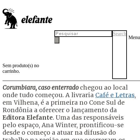
Livro sobre 'massacre de
Corumbiara' chega a Vilhena
na semana em que o caso
Search
Menu
completa vinte anos
Sem produto(s) no
carrinho.
por
admin
3 de agosto de 2015
2 de agosto de 2015
Corumbiara, caso enterrado
chegou ao local
onde tudo começou. A livraria
Café e Letras
,
em Vilhena, é a primeira no Cone Sul de
Rondônia a oferecer o lançamento da
Editora Elefante
. Uma das responsáveis
pelo espaço, Ana Winter, prontificou-se
desde o começo a atuar na difusão do