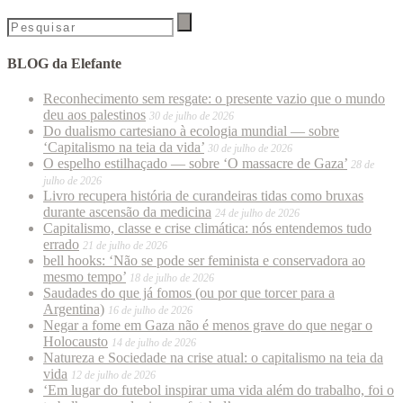
BLOG da Elefante
Reconhecimento sem resgate: o presente vazio que o mundo
deu aos palestinos
30 de julho de 2026
Do dualismo cartesiano à ecologia mundial — sobre
‘Capitalismo na teia da vida’
30 de julho de 2026
O espelho estilhaçado — sobre ‘O massacre de Gaza’
28 de
julho de 2026
Livro recupera história de curandeiras tidas como bruxas
durante ascensão da medicina
24 de julho de 2026
Capitalismo, classe e crise climática: nós entendemos tudo
errado
21 de julho de 2026
bell hooks: ‘Não se pode ser feminista e conservadora ao
mesmo tempo’
18 de julho de 2026
Saudades do que já fomos (ou por que torcer para a
Argentina)
16 de julho de 2026
Negar a fome em Gaza não é menos grave do que negar o
Holocausto
14 de julho de 2026
Natureza e Sociedade na crise atual: o capitalismo na teia da
vida
12 de julho de 2026
‘Em lugar do futebol inspirar uma vida além do trabalho, foi o