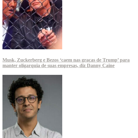
Musk, Zuckerberg e Bezos ‘caem nas graças de Trump’ para
manter oligarquia de suas empresas, diz Danny Caine