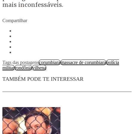
mais inconfessáveis.
Compartilhar
Tags das postagens
corumbiara
massacre de corumbiara
polícia
militar
rondônia
vilhena
TAMBÉM PODE TE INTERESSAR