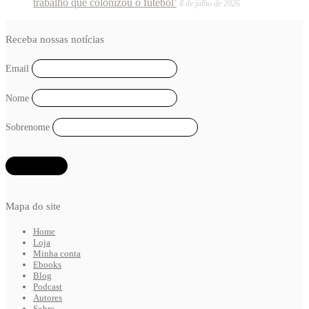
trabalho que colonizou o futebol’
8 de julho de 2026
Receba nossas notícias
Email
Nome
Sobrenome
Mapa do site
Home
Loja
Minha conta
Ebooks
Blog
Podcast
Autores
Sobre