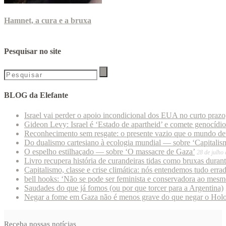
Hamnet, a cura e a bruxa
Pesquisar no site
BLOG da Elefante
Israel vai perder o apoio incondicional dos EUA no curto praz
Gideon Levy: Israel é ‘Estado de apartheid’ e comete genocídi
Reconhecimento sem resgate: o presente vazio que o mundo deu
Do dualismo cartesiano à ecologia mundial — sobre ‘Capitalism
O espelho estilhaçado — sobre ‘O massacre de Gaza’
28 de julho
Livro recupera história de curandeiras tidas como bruxas duran
Capitalismo, classe e crise climática: nós entendemos tudo erra
bell hooks: ‘Não se pode ser feminista e conservadora ao mes
Saudades do que já fomos (ou por que torcer para a Argentina)
Negar a fome em Gaza não é menos grave do que negar o Hol
Receba nossas notícias