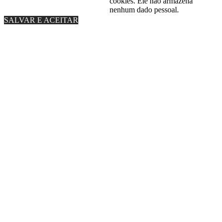
cookies. Ele não armazena
nenhum dado pessoal.
SALVAR E ACEITAR