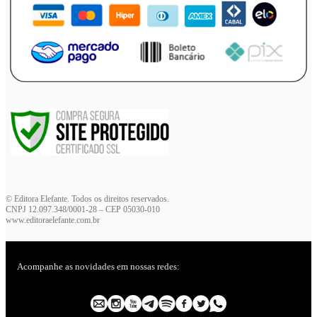
© Editora Elefante. Todos os direitos reservados.
CNPJ 12.097.348/0001-28 – CEP 05030-010
www.editoraelefante.com.br
Acompanhe as novidades em nossas redes: