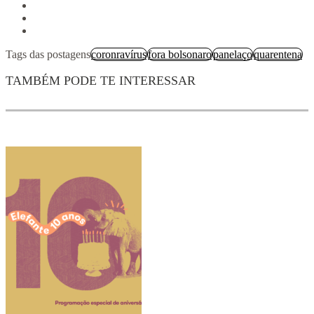
Tags das postagens
coronravírus
fora bolsonaro
panelaço
quarentena
TAMBÉM PODE TE INTERESSAR