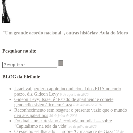
"Um grande acordo nacional", outras histórias: Aula do Moro
Pesquisar no site
BLOG da Elefante
Israel vai perder o apoio incondicional dos EUA no curto
prazo, diz Gideon Levy
6 de agosto de 2026
Gideon Levy: Israel é ‘Estado de apartheid’ e comete
genocídio sistemático em Gaza
6 de agosto de 2026
Reconhecimento sem resgate: o presente vazio que o mundo
deu aos palestinos
30 de julho de 2026
Do dualismo cartesiano à ecologia mundial — sobre
‘Capitalismo na teia da vida’
30 de julho de 2026
O espelho estilhaçado — sobre ‘O massacre de Gaza’
28 de