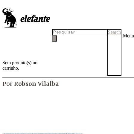
Quando o corona vai embora?
#2
Search
Menu
Sem produto(s) no
carrinho.
por
Tadeu Breda
3 de junho de 2020
2 de junho de 2020
Por
Robson Vilalba