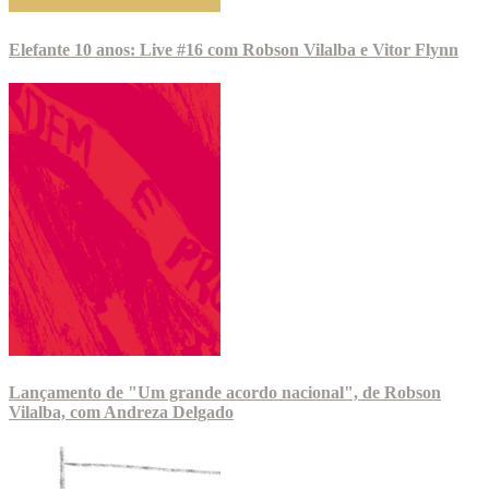
Elefante 10 anos: Live #16 com Robson Vilalba e Vitor Flynn
Lançamento de "Um grande acordo nacional", de Robson
Vilalba, com Andreza Delgado