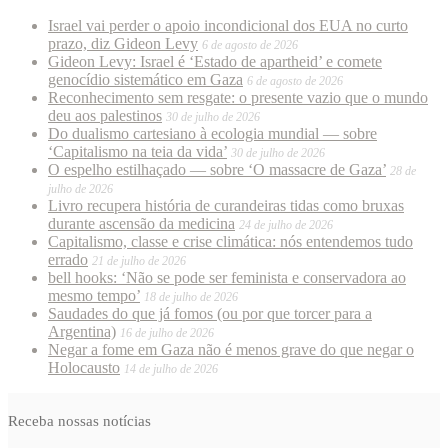
Israel vai perder o apoio incondicional dos EUA no curto
prazo, diz Gideon Levy
6 de agosto de 2026
Gideon Levy: Israel é ‘Estado de apartheid’ e comete
genocídio sistemático em Gaza
6 de agosto de 2026
Reconhecimento sem resgate: o presente vazio que o mundo
deu aos palestinos
30 de julho de 2026
Do dualismo cartesiano à ecologia mundial — sobre
‘Capitalismo na teia da vida’
30 de julho de 2026
O espelho estilhaçado — sobre ‘O massacre de Gaza’
28 de
julho de 2026
Livro recupera história de curandeiras tidas como bruxas
durante ascensão da medicina
24 de julho de 2026
Capitalismo, classe e crise climática: nós entendemos tudo
errado
21 de julho de 2026
bell hooks: ‘Não se pode ser feminista e conservadora ao
mesmo tempo’
18 de julho de 2026
Saudades do que já fomos (ou por que torcer para a
Argentina)
16 de julho de 2026
Negar a fome em Gaza não é menos grave do que negar o
Holocausto
14 de julho de 2026
Receba nossas notícias