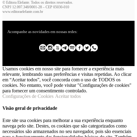
© Editora Elefante. Todos os direitos reservados.
CNPJ 12.097.348/0001-28 – CEP 05030-010
www.editoraelefante.com.br
Acompanhe as novidades em nossas redes:
Usamos cookies em nosso site para fornecer a experiência mais
relevante, lembrando suas preferências e visitas repetidas. Ao clicar
em “Aceitar todos”, você concorda com o uso de TODOS os
cookies. No entanto, você pode visitar "Configurações de cookies"
para fornecer um consentimento controlado.
Configurações de Cookies
Aceitar todos
Visão geral de privacidade
Este site usa cookies para melhorar a sua experiência enquanto
navega pelo site. Destes, os cookies que são categorizados como
necessários são armazenados no seu navegador, pois são essenciais
para o funcionamento das funcionalidades básicas do site. Também