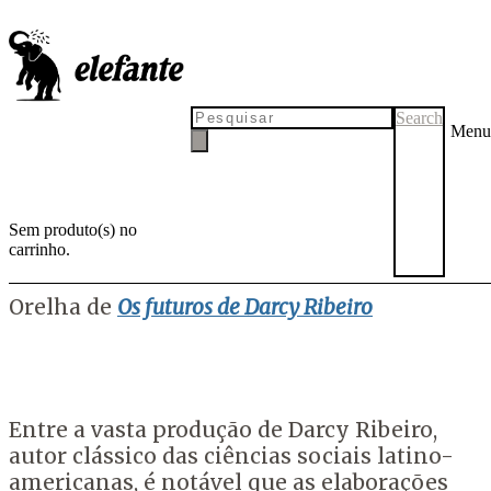
"Uma era de fome e
estupidificação"
Search
Menu
Sem produto(s) no
carrinho.
por
Tadeu Breda
1 de junho de 2022
Orelha de
Os futuros de Darcy Ribeiro
Entre a vasta produção de Darcy Ribeiro,
autor clássico das ciências sociais latino-
americanas, é notável que as elaborações