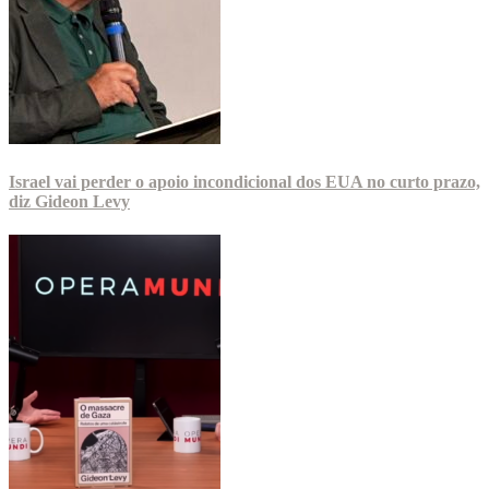
Israel vai perder o apoio incondicional dos EUA no curto prazo,
diz Gideon Levy