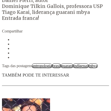
Daniel Pierri, autor
Dominique Tilkin Gallois, professora USP
Tiago Karai, liderança guarani mbya
Entrada franca!
Compartilhar
Tags das postagens
antropologia
brasil
guarani
indígenas
mbya
TAMBÉM PODE TE INTERESSAR