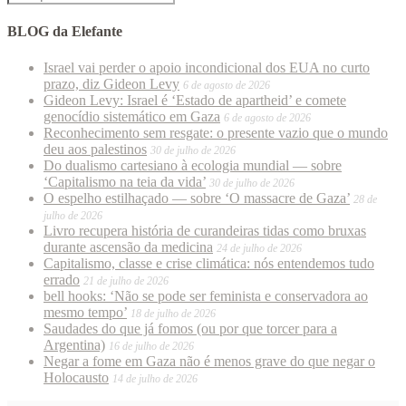
BLOG da Elefante
Israel vai perder o apoio incondicional dos EUA no curto
prazo, diz Gideon Levy
6 de agosto de 2026
Gideon Levy: Israel é ‘Estado de apartheid’ e comete
genocídio sistemático em Gaza
6 de agosto de 2026
Reconhecimento sem resgate: o presente vazio que o mundo
deu aos palestinos
30 de julho de 2026
Do dualismo cartesiano à ecologia mundial — sobre
‘Capitalismo na teia da vida’
30 de julho de 2026
O espelho estilhaçado — sobre ‘O massacre de Gaza’
28 de
julho de 2026
Livro recupera história de curandeiras tidas como bruxas
durante ascensão da medicina
24 de julho de 2026
Capitalismo, classe e crise climática: nós entendemos tudo
errado
21 de julho de 2026
bell hooks: ‘Não se pode ser feminista e conservadora ao
mesmo tempo’
18 de julho de 2026
Saudades do que já fomos (ou por que torcer para a
Argentina)
16 de julho de 2026
Negar a fome em Gaza não é menos grave do que negar o
Holocausto
14 de julho de 2026