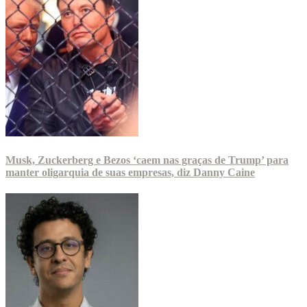
Musk, Zuckerberg e Bezos ‘caem nas graças de Trump’ para
manter oligarquia de suas empresas, diz Danny Caine