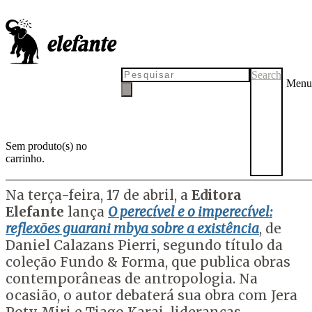
A origem dos brancos, o mundo
celeste dos Guarani e Jesus,
filho de Tupã
Search
Menu
Em
O perecível e o imperecível
, Daniel Calazans Pierri expõe
reflexões e debates travados com jovens e velhos guarani mbya em
torno das maneiras de como foi e de como ainda é possível conviver
Sem produto(s) no
com os estragos causados pelos modos de vida dos não índios
carrinho.
por
Tadeu Breda
5 de abril de 2018
5 de abril de 2018
Na terça-feira, 17 de abril, a
Editora
Elefante
lança
O perecível e o imperecível:
reflexões guarani mbya sobre a existência
, de
Daniel Calazans Pierri, segundo título da
coleção Fundo & Forma, que publica obras
contemporâneas de antropologia. Na
ocasião, o autor debaterá sua obra com Jera