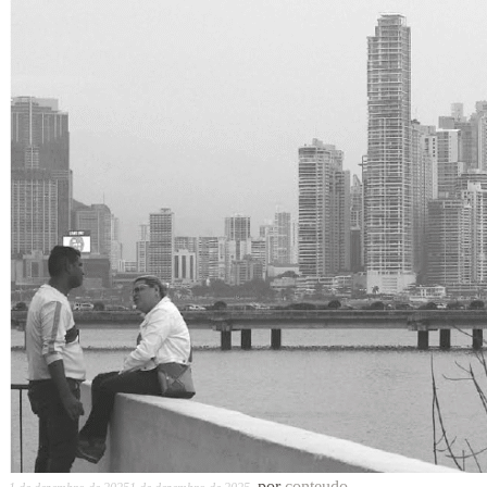
por
conteudo