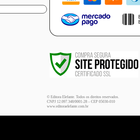
© Editora Elefante. Todos os direitos reservados.
CNPJ 12.097.348/0001-28 – CEP 05030-010
www.editoraelefante.com.br