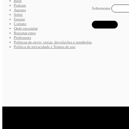
Blog
Podcast
Sobrenome
Autores
Sobre
Equipe
Contato
Onde encontrar
Reportar erros
Professores
Políticas de envio, trocas, devoluções e reembolso
Política de privacidade e Termos de uso