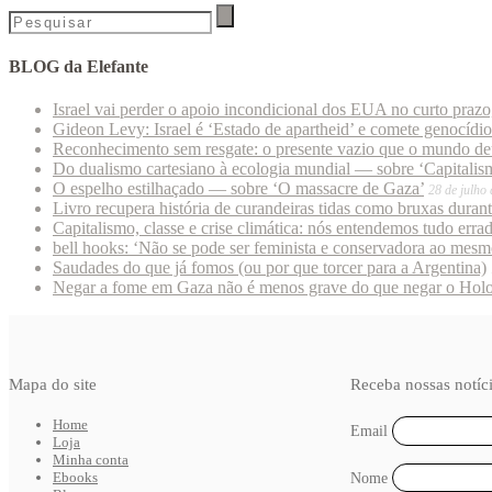
BLOG da Elefante
Israel vai perder o apoio incondicional dos EUA no curto praz
Gideon Levy: Israel é ‘Estado de apartheid’ e comete genocídi
Reconhecimento sem resgate: o presente vazio que o mundo deu
Do dualismo cartesiano à ecologia mundial — sobre ‘Capitalism
O espelho estilhaçado — sobre ‘O massacre de Gaza’
28 de julho
Livro recupera história de curandeiras tidas como bruxas duran
Capitalismo, classe e crise climática: nós entendemos tudo erra
bell hooks: ‘Não se pode ser feminista e conservadora ao mes
Saudades do que já fomos (ou por que torcer para a Argentina)
Negar a fome em Gaza não é menos grave do que negar o Hol
Mapa do site
Receba nossas notíc
Home
Email
Loja
Minha conta
Ebooks
Nome