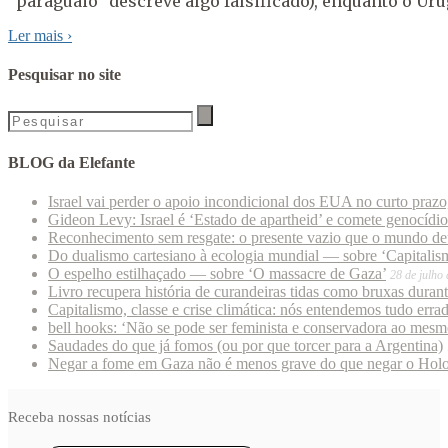
“paraguaio” descreve algo falsificado), enquanto o Ur
Ler mais
›
Pesquisar no site
BLOG da Elefante
Israel vai perder o apoio incondicional dos EUA no curto praz
Gideon Levy: Israel é ‘Estado de apartheid’ e comete genocídi
Reconhecimento sem resgate: o presente vazio que o mundo deu
Do dualismo cartesiano à ecologia mundial — sobre ‘Capitalism
O espelho estilhaçado — sobre ‘O massacre de Gaza’
28 de julho
Livro recupera história de curandeiras tidas como bruxas duran
Capitalismo, classe e crise climática: nós entendemos tudo erra
bell hooks: ‘Não se pode ser feminista e conservadora ao mes
Saudades do que já fomos (ou por que torcer para a Argentina)
Negar a fome em Gaza não é menos grave do que negar o Hol
Receba nossas notícias