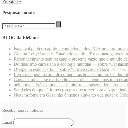
Próximo
»
Pesquisar no site
BLOG da Elefante
Israel vai perder o apoio incondicional dos EUA no curto praz
Gideon Levy: Israel é ‘Estado de apartheid’ e comete genocídi
Reconhecimento sem resgate: o presente vazio que o mundo deu
Do dualismo cartesiano à ecologia mundial — sobre ‘Capitalism
O espelho estilhaçado — sobre ‘O massacre de Gaza’
28 de julho
Livro recupera história de curandeiras tidas como bruxas duran
Capitalismo, classe e crise climática: nós entendemos tudo erra
bell hooks: ‘Não se pode ser feminista e conservadora ao mes
Saudades do que já fomos (ou por que torcer para a Argentina)
Negar a fome em Gaza não é menos grave do que negar o Hol
Receba nossas notícias
Email