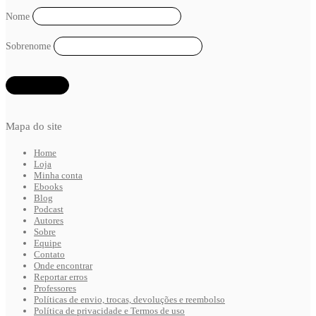
Nome
Sobrenome
Mapa do site
Home
Loja
Minha conta
Ebooks
Blog
Podcast
Autores
Sobre
Equipe
Contato
Onde encontrar
Reportar erros
Professores
Políticas de envio, trocas, devoluções e reembolso
Política de privacidade e Termos de uso