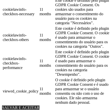
Este cookie é definido pelo plugin
GDPR Cookie Consent. Os
cookielawinfo-
11
cookies são usados ​​para
checkbox-necessary
months
armazenar o consentimento do
usuário para os cookies na
categoria "Necessários".
Este cookie é definido pelo plugin
GDPR Cookie Consent. O cookie
cookielawinfo-
11
é usado para armazenar o
checkbox-others
months
consentimento do usuário para os
cookies na categoria "Outros".
Este cookie é definido pelo plugin
GDPR Cookie Consent. O cookie
cookielawinfo-
11
é usado para armazenar o
checkbox-
months
consentimento do usuário para os
performance
cookies na categoria
"Desempenho".
O cookie é definido pelo plugin
GDPR Cookie Consent e é usado
11
para armazenar se o usuário
viewed_cookie_policy
months
consentiu ou não com o uso de
cookies. Ele não armazena
nenhum dado pessoal.
SALVAR E ACEITAR