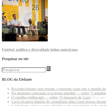
Futebol, política e diversidade latino-americana
Pesquisar no site
BLOG da Elefante
Reconhecimento sem resgate: o presente vazio que o mundo deu
Do dualismo cartesiano à ecologia mundial — sobre ‘Capitalism
O espelho estilhaçado — sobre ‘O massacre de Gaza’
28 de julho
Livro recupera história de curandeiras tidas como bruxas duran
Capitalismo, classe e crise climática: nós entendemos tudo erra