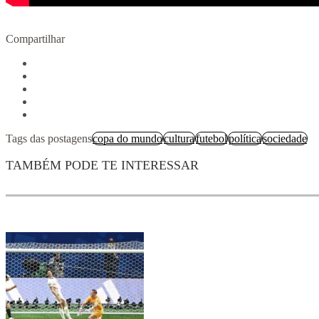
Compartilhar
Tags das postagens
copa do mundo
cultura
futebol
política
sociedade
TAMBÉM PODE TE INTERESSAR