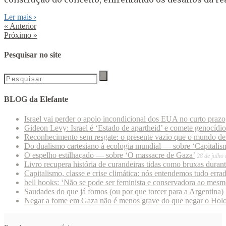
Ler mais
›
«
Anterior
Próximo
»
Pesquisar no site
BLOG da Elefante
Israel vai perder o apoio incondicional dos EUA no curto praz
Gideon Levy: Israel é ‘Estado de apartheid’ e comete genocídi
Reconhecimento sem resgate: o presente vazio que o mundo deu
Do dualismo cartesiano à ecologia mundial — sobre ‘Capitalism
O espelho estilhaçado — sobre ‘O massacre de Gaza’
28 de julho
Livro recupera história de curandeiras tidas como bruxas duran
Capitalismo, classe e crise climática: nós entendemos tudo erra
bell hooks: ‘Não se pode ser feminista e conservadora ao mes
Saudades do que já fomos (ou por que torcer para a Argentina)
Negar a fome em Gaza não é menos grave do que negar o Hol