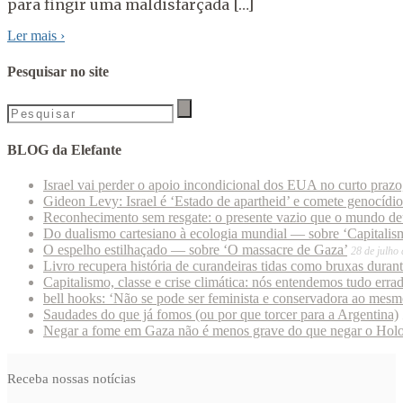
para fingir uma maldisfarçada […]
Ler mais
›
Pesquisar no site
BLOG da Elefante
Israel vai perder o apoio incondicional dos EUA no curto praz
Gideon Levy: Israel é ‘Estado de apartheid’ e comete genocídi
Reconhecimento sem resgate: o presente vazio que o mundo deu
Do dualismo cartesiano à ecologia mundial — sobre ‘Capitalism
O espelho estilhaçado — sobre ‘O massacre de Gaza’
28 de julho
Livro recupera história de curandeiras tidas como bruxas duran
Capitalismo, classe e crise climática: nós entendemos tudo erra
bell hooks: ‘Não se pode ser feminista e conservadora ao mes
Saudades do que já fomos (ou por que torcer para a Argentina)
Negar a fome em Gaza não é menos grave do que negar o Hol
Receba nossas notícias