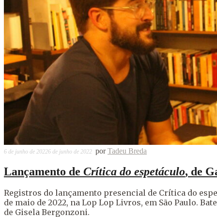
por
Tadeu Breda
6 de junho de 2022
6 de junho de 2022
Lançamento de
Crítica do espetáculo
, de G
Registros do lançamento presencial de Crítica do espe
de maio de 2022, na Lop Lop Livros, em São Paulo. Bate
de Gisela Bergonzoni.