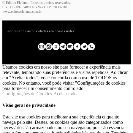
© Editora Elefante. Todos os direitos reservados.
CNPJ 12.097.348/0001-28 – CEP 05030-010
www.editoraelefante.com.br
Acompanhe as novidades em nossas redes:
Usamos cookies em nosso site para fornecer a experiência mais
relevante, lembrando suas preferências e visitas repetidas. Ao clicar
em “Aceitar todos”, você concorda com o uso de TODOS os
cookies. No entanto, você pode visitar "Configurações de cookies"
para fornecer um consentimento controlado.
Configurações de Cookies
Aceitar todos
Visão geral de privacidade
Este site usa cookies para melhorar a sua experiência enquanto
navega pelo site. Destes, os cookies que são categorizados como
necessários são armazenados no seu navegador, pois são essenciais
para o funcionamento das funcionalidades básicas do site. Também