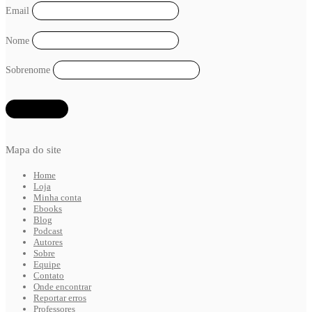
Email
Nome
Sobrenome
Mapa do site
Home
Loja
Minha conta
Ebooks
Blog
Podcast
Autores
Sobre
Equipe
Contato
Onde encontrar
Reportar erros
Professores