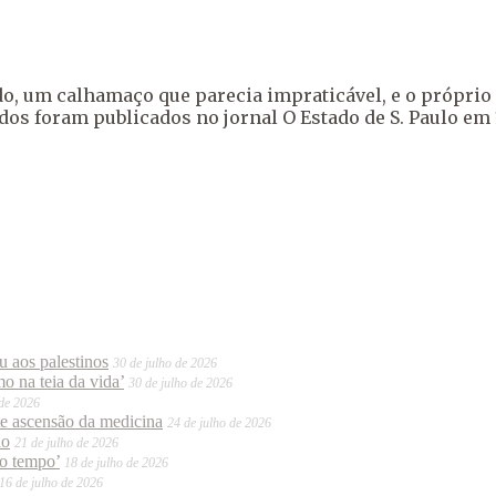
o, um calhamaço que parecia impraticável, e o próprio l
dos foram publicados no jornal O Estado de S. Paulo em
 aos palestinos
30 de julho de 2026
o na teia da vida’
30 de julho de 2026
 de 2026
te ascensão da medicina
24 de julho de 2026
do
21 de julho de 2026
mo tempo’
18 de julho de 2026
16 de julho de 2026