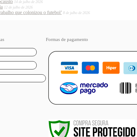
ocausto
14 de julho de 2026
da
12 de julho de 2026
trabalho que colonizou o futebol’
8 de julho de 2026
ias
Formas de pagamento