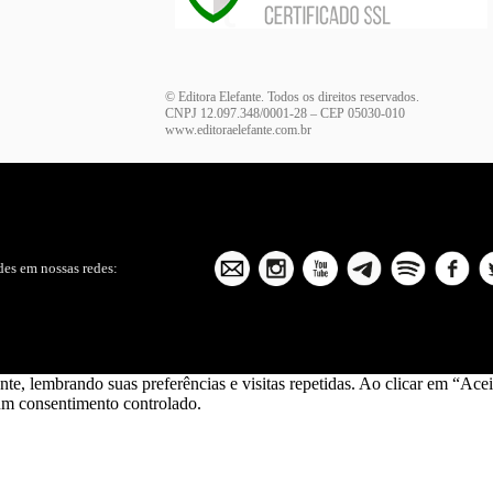
© Editora Elefante. Todos os direitos reservados.
CNPJ 12.097.348/0001-28 – CEP 05030-010
www.editoraelefante.com.br
es em nossas redes:
ante, lembrando suas preferências e visitas repetidas. Ao clicar em “
 um consentimento controlado.