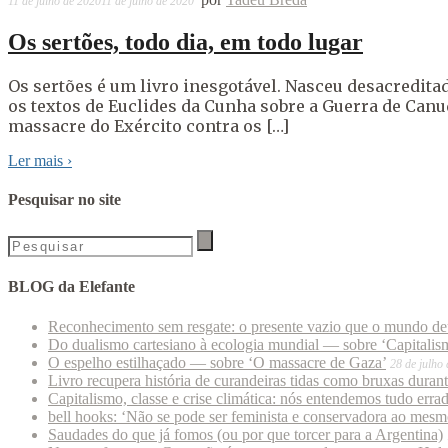
11 de julho de 2020
11 de julho de 2020
Os sertões, todo dia, em todo lugar
Os sertões é um livro inesgotável. Nasceu desacreditad
os textos de Euclides da Cunha sobre a Guerra de Canu
massacre do Exército contra os […]
Ler mais
›
Pesquisar no site
BLOG da Elefante
Reconhecimento sem resgate: o presente vazio que o mundo deu
Do dualismo cartesiano à ecologia mundial — sobre ‘Capitalism
O espelho estilhaçado — sobre ‘O massacre de Gaza’
28 de julho
Livro recupera história de curandeiras tidas como bruxas duran
Capitalismo, classe e crise climática: nós entendemos tudo erra
bell hooks: ‘Não se pode ser feminista e conservadora ao mes
Saudades do que já fomos (ou por que torcer para a Argentina)