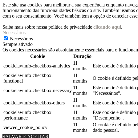
Este site usa cookies para melhorar a sua experiência enquanto naveg
funcionamento das funcionalidades básicas do site. Também usamos co
com o seu consentimento. Você também tem a opção de cancelar esses 
Saiba mais sobre nossa política de privacidade
clicando aqui
.
Necessários
Necessários
Sempre ativado
Os cookies necessários são absolutamente essenciais para o funcionam
Cookie
Duração
11
cookielawinfo-checkbox-analytics
Este cookie é definido
months
cookielawinfo-checkbox-
11
O cookie é definido pe
functional
months
11
Este cookie é definido
cookielawinfo-checkbox-necessary
months
"Necessários".
11
cookielawinfo-checkbox-others
Este cookie é definido
months
cookielawinfo-checkbox-
11
Este cookie é definido
performance
months
"Desempenho".
11
O cookie é definido p
viewed_cookie_policy
months
dado pessoal.
SALVAR E ACEITAR