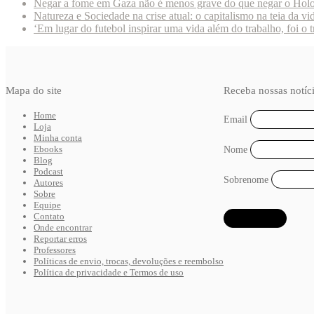
Negar a fome em Gaza não é menos grave do que negar o Hol
Natureza e Sociedade na crise atual: o capitalismo na teia da vi
‘Em lugar do futebol inspirar uma vida além do trabalho, foi o 
Mapa do site
Receba nossas notíc
Home
Email
Loja
Minha conta
Ebooks
Nome
Blog
Podcast
Sobrenome
Autores
Sobre
Equipe
Contato
Onde encontrar
Reportar erros
Professores
Políticas de envio, trocas, devoluções e reembolso
Política de privacidade e Termos de uso