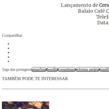
Lançamento de
Coru
Balaio Café C
Telef
Data:
Compartilhar
Tags das postagens
amazônia
brasília
corumbiara
reforma agrária
rondô
TAMBÉM PODE TE INTERESSAR