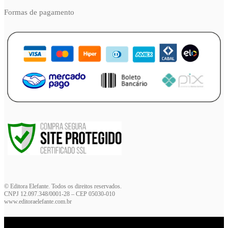
Formas de pagamento
© Editora Elefante. Todos os direitos reservados.
CNPJ 12.097.348/0001-28 – CEP 05030-010
www.editoraelefante.com.br