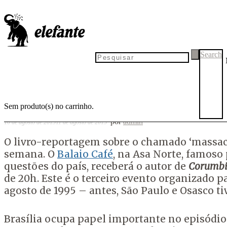
Corumbiara, caso enterrado
será lançado em Brasília
Search
Sem produto(s) no carrinho.
por
admin
10 de agosto de 2015
11 de agosto de 2015
O livro-reportagem sobre o chamado ‘massacr
semana. O
Balaio Café
, na Asa Norte, famos
questões do país, receberá o autor de
Corumbia
de 20h. Este é o terceiro evento organizado p
agosto de 1995 – antes, São Paulo e Osasco t
Brasília ocupa papel importante no episódi