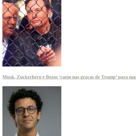
Musk, Zuckerberg e Bezos ‘caem nas graças de Trump’ para man