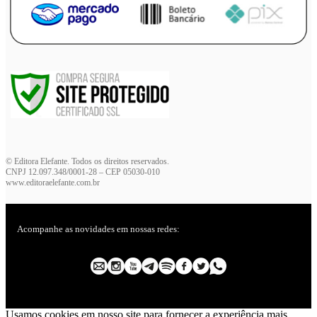
© Editora Elefante. Todos os direitos reservados.
CNPJ 12.097.348/0001-28 – CEP 05030-010
www.editoraelefante.com.br
Acompanhe as novidades em nossas redes:
Usamos cookies em nosso site para fornecer a experiência mais