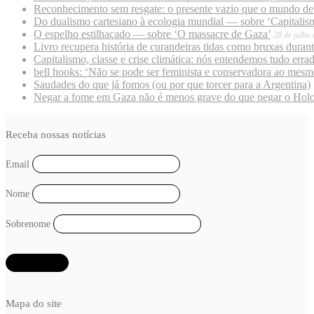
Reconhecimento sem resgate: o presente vazio que o mundo deu
Do dualismo cartesiano à ecologia mundial — sobre ‘Capitalism
O espelho estilhaçado — sobre ‘O massacre de Gaza’
28 de julho
Livro recupera história de curandeiras tidas como bruxas duran
Capitalismo, classe e crise climática: nós entendemos tudo erra
bell hooks: ‘Não se pode ser feminista e conservadora ao mes
Saudades do que já fomos (ou por que torcer para a Argentina)
Negar a fome em Gaza não é menos grave do que negar o Hol
Receba nossas notícias
Email
Nome
Sobrenome
Mapa do site