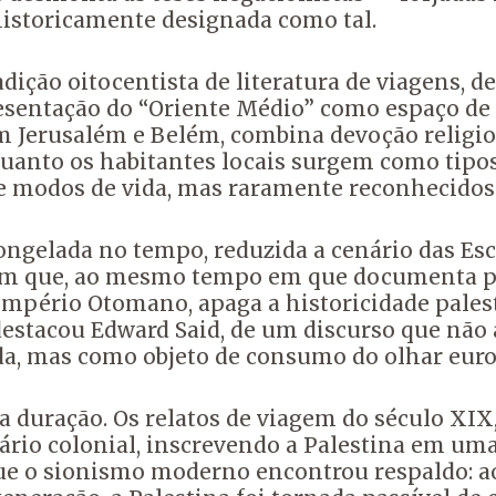
historicamente designada como tal.
dição oitocentista de literatura de viagens, de
entação do “Oriente Médio” como espaço de ex
m Jerusalém e Belém, combina devoção religios
quanto os habitantes locais surgem como tipos
 e modos de vida, mas
raramente reconhecidos 
ngelada no tempo, reduzida a cenário das Esc
que, ao mesmo tempo em que documenta prát
 Império Otomano, apaga a historicidade pale
estacou Edward Said, de um discurso que não 
ida, mas como objeto de consumo do olhar eur
a duração. Os relatos de viagem do século XIX
rio colonial, inscrevendo a Palestina em uma 
o que o sionismo moderno encontrou respaldo: