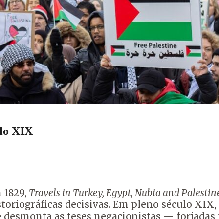
ulo XIX
 1829,
Travels
in
Turkey
,
Egypt
, Nubia
and
Palestin
istoriográficas decisivas. Em pleno século XIX
e desmonta as teses negacionistas — forjadas