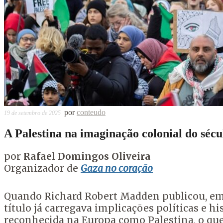
por
conteudo
19 de setembro de 2025
A Palestina na imaginação colonial do séc
por
Rafael Domingos Oliveira
Organizador de
Gaza no coração
Quando Richard Robert Madden publicou, em
título já carregava implicações políticas e h
reconhecida na Europa como Palestina, o qu