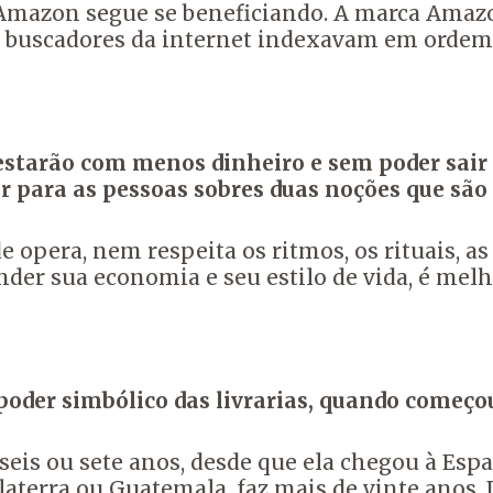
 a Amazon segue se beneficiando. A marca Ama
buscadores da internet indexavam em ordem alf
estarão com menos dinheiro e sem poder sair 
r para as pessoas sobres duas noções que são
opera, nem respeita os ritmos, os rituais, as
ender sua economia e seu estilo de vida, é m
poder simbólico das livrarias, quando começou
eis ou sete anos, desde que ela chegou à Es
laterra ou Guatemala, faz mais de vinte anos.