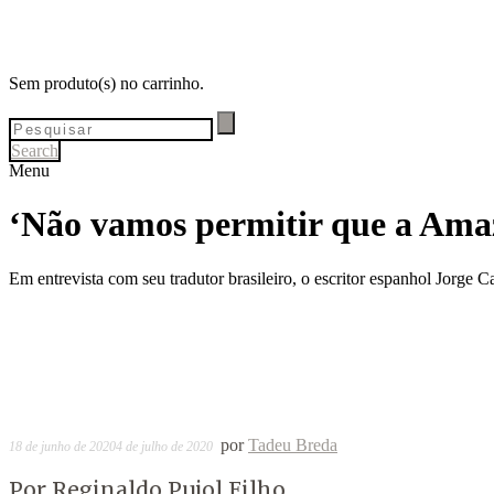
Sem produto(s) no carrinho.
Search
Menu
‘Não vamos permitir que a Amazo
Em entrevista com seu tradutor brasileiro, o escritor espanhol Jorge C
por
Tadeu Breda
18 de junho de 2020
4 de julho de 2020
Por Reginaldo Pujol Filho