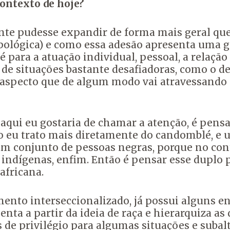
contexto de hoje?
ente pudesse expandir de forma mais geral
que
pológica)
e como essa adesão apresenta uma g
té para a atuação individual, pessoal,
a relação
de situações bastante desafiadoras,
como o de
 aspecto que de algum modo vai atravessando
 aqui eu gostaria de chamar a atenção,
é pensar
o eu trato mais diretamente do candomblé,
e 
m conjunto de pessoas negras,
porque no cont
 indígenas, enfim.
Então é pensar esse duplo 
africana.
mento interseccionalizado,
já possui alguns e
ta a partir da ideia de raça
e hierarquiza as 
 de privilégio
para algumas situações e subalt