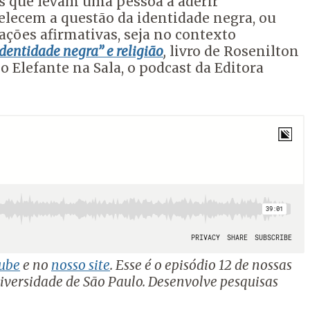
 que levam uma pessoa a aderir
elecem a questão da identidade negra,
ou
ações afirmativas, s
eja no contexto
“identidade negra” e religião
,
l
ivro de Rosenilton
 Elefante na Sala, o podcast da Editora
ube
e no
nosso site
. Esse é o episódio 12 de nossas
niversidade de São Paulo. Desenvolve pesquisas