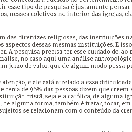
ir esse tipo de pesquisa
é justamente pensar 
, nesses coletivos no interior das igrejas,
el
 das diretrizes religiosas,
das instituições n
os aspectos dessas mesmas instituições.
E iss
er. A
pesquisa precisa ter esse cuidado de, a
álise, no caso aqui uma análise antropológic
um juízo de valor, que de algum modo possa pr
nção, e ele está atrelado a essa dificuldade
e cerca de 96% das pessoas dizem que creem 
tituição cristã,
seja ela católica, de alguma ig
a, de alguma forma, também é tratar, tocar, e
sujeitos
se relacionam com o conteúdo da cre