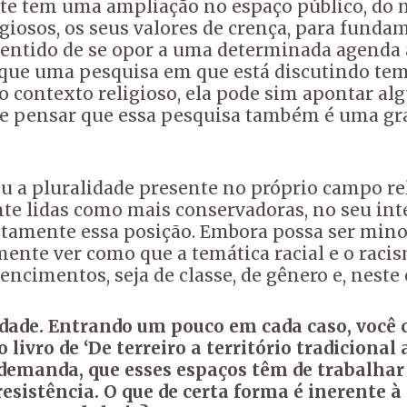
nte tem uma ampliação no espaço público,
do 
giosos,
os seus valores de crença, para fund
sentido de se opor a uma determinada agenda
que uma pesquisa em que está discutindo tem
o contexto religioso,
ela pode sim apontar al
e pensar que essa pesquisa também é uma g
u a pluralidade presente no próprio campo rel
te lidas
como mais conservadoras, no seu int
tamente essa posição. Embora possa ser minor
ente ver como que a temática racial e
o racis
ncimentos, seja de classe, de gênero
e, neste
idade.
Entrando um pouco em cada caso, você c
ivro de ‘De terreiro a território tradicional a
 demanda,
que esses espaços têm de trabalhar
resistência. O
que de certa forma é inerente à