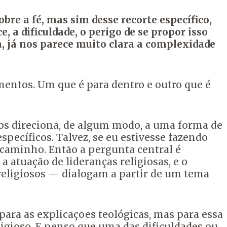
bre a fé,
mas sim desse recorte específico,
e, a dificuldade, o perigo de se propor isso
a, já nos parece muito clara a complexidade
imentos.
Um que é para dentro e outro que é
nos direciona, de algum modo, a uma forma de
specíficos.
Talvez, se eu estivesse fazendo
o caminho.
Então a pergunta central é
a atuação de lideranças religiosas,
e o
religiosos —
dialogam a partir de um tema
para as explicações teológicas, mas para essa
igioso.
E penso que uma das dificuldades ou