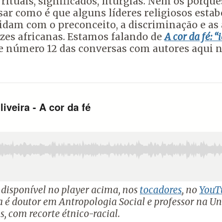
rituais, significados, liturgias.
Nem os porquês
ar como é que alguns líderes religiosos estab
lidam com o preconceito, a discriminação e as 
zes africanas.
Estamos falando de
A cor da fé: 
de número 12
das conversas com autores aqui no
, disponível no player acima, nos
tocadores
, no
YouT
ra é doutor em Antropologia Social e professor na U
s, com recorte étnico-racial.