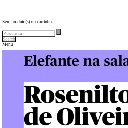
Sem produto(s) no carrinho.
Search
Menu