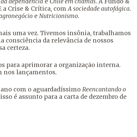
s da dependência
e
Chile em chamas
. A Fundo &
 E a Crise & Crítica, com
A sociedade autofágica
.
 agronegócio
e
Nutricionismo
.
mais uma vez. Tivemos insônia, trabalhamos
a consciência da relevância de nossos
a certeza.
 para aprimorar a organização interna.
ém nos lançamentos.
 o ano com o aguardadíssimo
Reencantando o
s isso é assunto para a carta de dezembro de