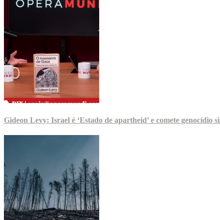
Gideon Levy: Israel é ‘Estado de apartheid’ e comete genocídio 