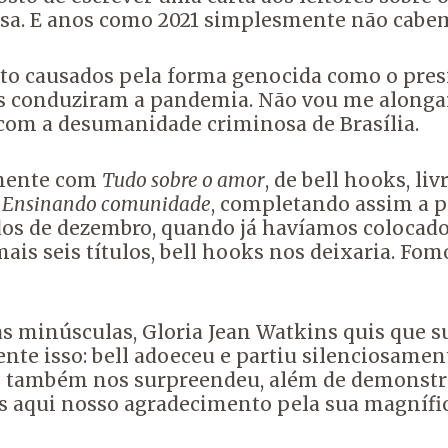
oisa. E anos como 2021 simplesmente não cabe
uto causados pela forma genocida como o presi
res conduziram a pandemia. Não vou me alonga
s com a desumanidade criminosa de Brasília.
amente com
Tudo sobre o amor
, de bell hooks, li
:
Ensinando comunidade
, completando assim a p
ados de dezembro, quando já havíamos coloca
is seis títulos, bell hooks nos deixaria. Fom
as minúsculas, Gloria Jean Watkins quis que 
e isso: bell adoeceu e partiu silenciosament
e também nos surpreendeu, além de demonstrar
s aqui nosso agradecimento pela sua magnífi