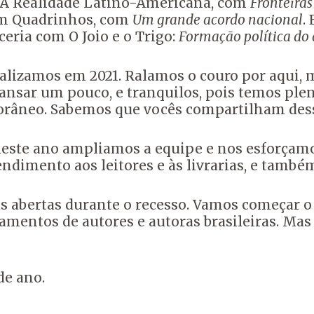
. A Realidade Latino-Americana, com
Fronteira
 em Quadrinhos, com
Um grande acordo nacional
.
ria com O Joio e o Trigo:
Formação política do
alizamos em 2021. Ralamos o couro por aqui, 
ansar um pouco, e tranquilos, pois temos plen
orâneo. Sabemos que vocês compartilham dess
ste ano ampliamos a equipe e nos esforçamos
endimento aos leitores e às livrarias, e tamb
as abertas durante o recesso. Vamos começar
nçamentos de autores e autoras brasileiras. Ma
de ano.