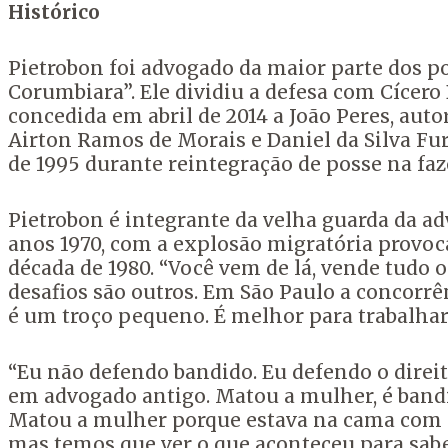
Histórico
Pietrobon foi advogado da maior parte dos p
Corumbiara”. Ele dividiu a defesa com Cícer
concedida em abril de 2014 a João Peres, auto
Airton Ramos de Morais e Daniel da Silva Fur
de 1995 durante reintegração de posse na faz
Pietrobon é integrante da velha guarda da ad
anos 1970, com a explosão migratória provoc
década de 1980. “Você vem de lá, vende tudo o
desafios são outros. Em São Paulo a concorrê
é um troço pequeno. É melhor para trabalhar
“Eu não defendo bandido. Eu defendo o direit
em advogado antigo. Matou a mulher, é bandi
Matou a mulher porque estava na cama com ou
mas temos que ver o que aconteceu para saber 