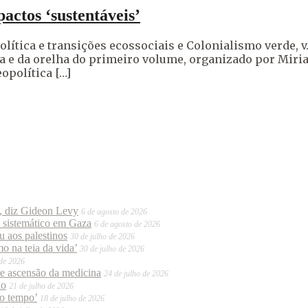
pactos ‘sustentáveis’
olítica e transições ecossociais e Colonialismo verde, v.
pa e da orelha do primeiro volume, organizado por Mi
opolítica […]
o, diz Gideon Levy
6 de agosto de 2026
o sistemático em Gaza
6 de agosto de 2026
 aos palestinos
30 de julho de 2026
o na teia da vida’
30 de julho de 2026
 de 2026
te ascensão da medicina
24 de julho de 2026
do
21 de julho de 2026
mo tempo’
18 de julho de 2026