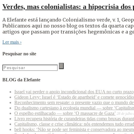
Verdes, mas colonialistas: a hipocrisia dos 
A Elefante está lançando Colonialismo verde, v. 1, Geop
Publicamos aqui no nosso blog os textos da quarta ca
artigos que passam por transições hegemônicas e a ge
Ler mais
›
Pesquisar no site
BLOG da Elefante
Israel vai perder o apoio incondicional dos EUA no curto praz
Gideon Levy: Israel é ‘Estado de apartheid’ e comete genocídi
Reconhecimento sem resgate: o presente vazio que o mundo deu
Do dualismo cartesiano à ecologia mundial — sobre ‘Capitalism
O espelho estilhaçado — sobre ‘O massacre de Gaza’
28 de julho
Livro recupera história de curandeiras tidas como bruxas duran
Capitalismo, classe e crise climática: nós entendemos tudo erra
bell hooks: ‘Não se pode ser feminista e conservadora ao mes