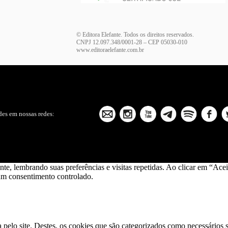
© Editora Elefante. Todos os direitos reservados.
CNPJ 12.097.348/0001-28 – CEP 05030-010
www.editoraelefante.com.br
es em nossas redes:
ante, lembrando suas preferências e visitas repetidas. Ao clicar em “
 um consentimento controlado.
a pelo site. Destes, os cookies que são categorizados como necessários