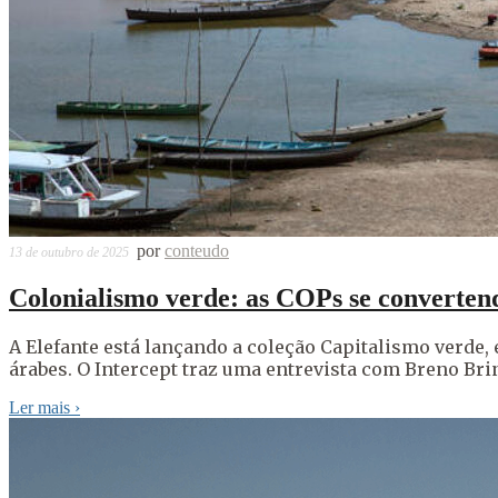
por
conteudo
13 de outubro de 2025
Colonialismo verde: as COPs se converten
A Elefante está lançando a coleção Capitalismo verde, e
árabes. O Intercept traz uma entrevista com Breno Brin
Ler mais
›