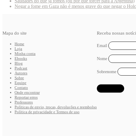
Saudades do que já fomos (ou por que torcer para a Argentina)
Negar a fome em Gaza não é menos grave do que negar o Hol
Mapa do site
Receba nossas notíc
Home
Email
Loja
Minha conta
Ebooks
Nome
Blog
Podcast
Sobrenome
Autores
Sobre
Equipe
Contato
Onde encontrar
Reportar erros
Professores
Políticas de envio, trocas, devoluções e reembolso
Política de privacidade e Termos de uso