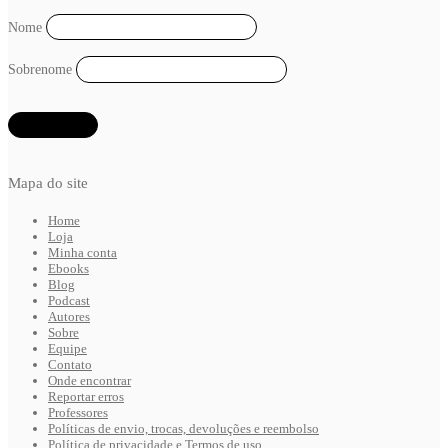
Nome
Sobrenome
Mapa do site
Home
Loja
Minha conta
Ebooks
Blog
Podcast
Autores
Sobre
Equipe
Contato
Onde encontrar
Reportar erros
Professores
Políticas de envio, trocas, devoluções e reembolso
Política de privacidade e Termos de uso