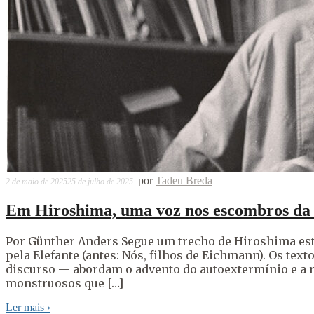
por
Tadeu Breda
2 de maio de 2025
25 de julho de 2025
Em Hiroshima, uma voz nos escombros da
Por Günther Anders Segue um trecho de Hiroshima está
pela Elefante (antes: Nós, filhos de Eichmann). Os t
discurso — abordam o advento do autoextermínio e a 
monstruosos que […]
Ler mais
›