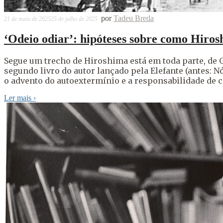
por
Tadeu Breda
21 de maio de 2025
25 de julho de 2025
‘Odeio odiar’: hipóteses sobre como Hiros
Segue um trecho de Hiroshima está em toda parte, de 
segundo livro do autor lançado pela Elefante (antes: 
o advento do autoextermínio e a responsabilidade de
Ler mais
›