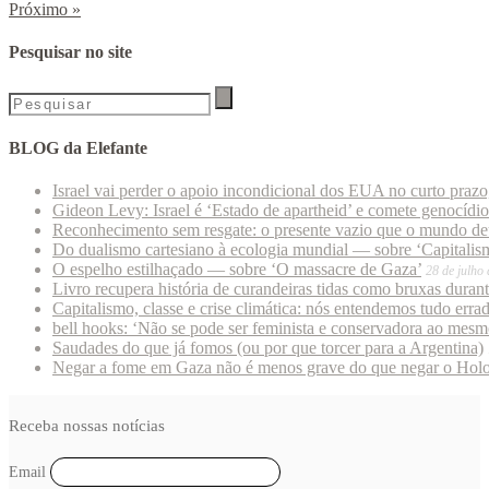
Próximo
»
Pesquisar no site
BLOG da Elefante
Israel vai perder o apoio incondicional dos EUA no curto praz
Gideon Levy: Israel é ‘Estado de apartheid’ e comete genocídi
Reconhecimento sem resgate: o presente vazio que o mundo deu
Do dualismo cartesiano à ecologia mundial — sobre ‘Capitalism
O espelho estilhaçado — sobre ‘O massacre de Gaza’
28 de julho
Livro recupera história de curandeiras tidas como bruxas duran
Capitalismo, classe e crise climática: nós entendemos tudo erra
bell hooks: ‘Não se pode ser feminista e conservadora ao mes
Saudades do que já fomos (ou por que torcer para a Argentina)
Negar a fome em Gaza não é menos grave do que negar o Hol
Receba nossas notícias
Email