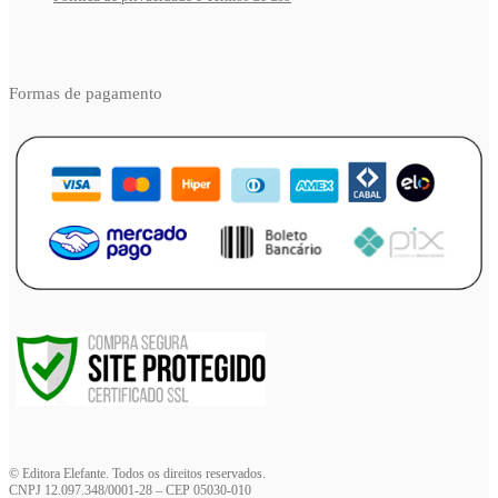
Formas de pagamento
© Editora Elefante. Todos os direitos reservados.
CNPJ 12.097.348/0001-28 – CEP 05030-010