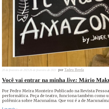
por
Tadeu Breda
20 de fevereiro de 2021
26 de fevereiro de 2021
Você vai entrar na minha
live:
Mário Mak
Por Pedro Meira Monteiro Publicado na Revista Pess
performática. Peça de teatro, funciona também como 
polêmica sobre Macunaíma. Que voz é a de Macunaíma? 
Ler mais
›