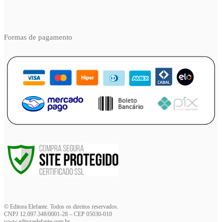
Formas de pagamento
© Editora Elefante. Todos os direitos reservados.
CNPJ 12.097.348/0001-28 – CEP 05030-010
www.editoraelefante.com.br