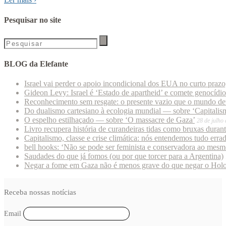
Pesquisar no site
BLOG da Elefante
Israel vai perder o apoio incondicional dos EUA no curto praz
Gideon Levy: Israel é ‘Estado de apartheid’ e comete genocídi
Reconhecimento sem resgate: o presente vazio que o mundo deu
Do dualismo cartesiano à ecologia mundial — sobre ‘Capitalism
O espelho estilhaçado — sobre ‘O massacre de Gaza’
28 de julho
Livro recupera história de curandeiras tidas como bruxas duran
Capitalismo, classe e crise climática: nós entendemos tudo erra
bell hooks: ‘Não se pode ser feminista e conservadora ao mes
Saudades do que já fomos (ou por que torcer para a Argentina)
Negar a fome em Gaza não é menos grave do que negar o Hol
Receba nossas notícias
Email