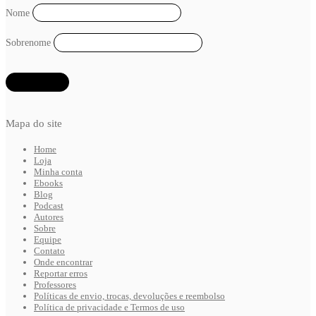
Nome
Sobrenome
Mapa do site
Home
Loja
Minha conta
Ebooks
Blog
Podcast
Autores
Sobre
Equipe
Contato
Onde encontrar
Reportar erros
Professores
Políticas de envio, trocas, devoluções e reembolso
Política de privacidade e Termos de uso