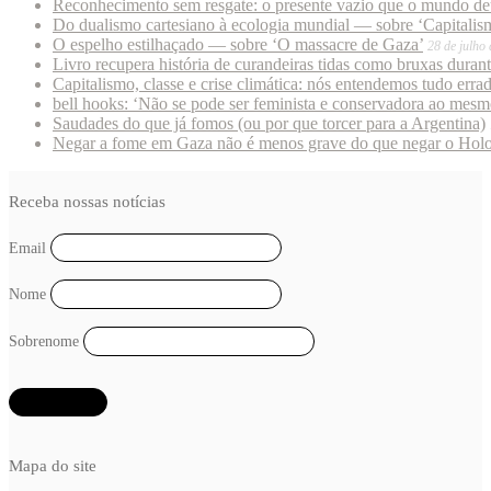
Reconhecimento sem resgate: o presente vazio que o mundo deu
Do dualismo cartesiano à ecologia mundial — sobre ‘Capitalism
O espelho estilhaçado — sobre ‘O massacre de Gaza’
28 de julho
Livro recupera história de curandeiras tidas como bruxas duran
Capitalismo, classe e crise climática: nós entendemos tudo erra
bell hooks: ‘Não se pode ser feminista e conservadora ao mes
Saudades do que já fomos (ou por que torcer para a Argentina)
Negar a fome em Gaza não é menos grave do que negar o Hol
Receba nossas notícias
Email
Nome
Sobrenome
Mapa do site