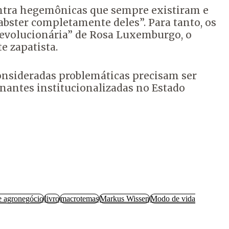
ontra hegemônicas que sempre existiram e
abster completamente deles”. Para tanto, os
evolucionária” de Rosa Luxemburgo, o
e zapatista.
onsideradas problemáticas precisam ser
inantes institucionalizadas no Estado
 e agronegócio
livro
macrotemas
Markus Wissen
Modo de vida