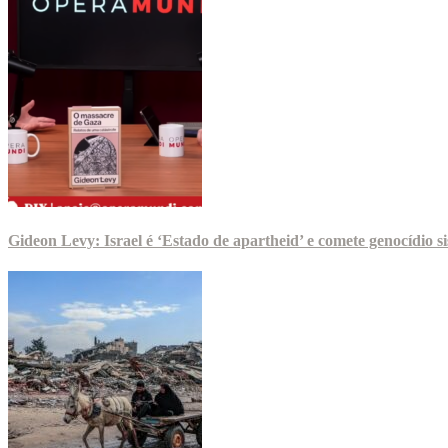
Gideon Levy: Israel é ‘Estado de apartheid’ e comete genocídio 