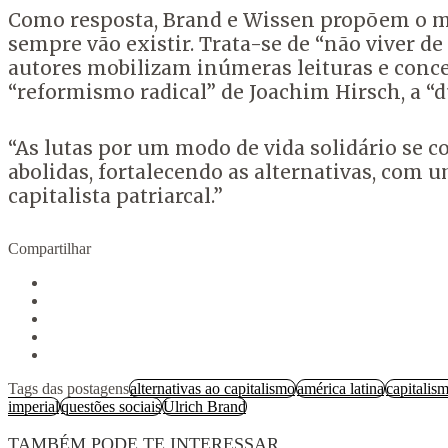
Como resposta, Brand e Wissen propõem o mo
sempre vão existir. Trata-se de “não viver d
autores mobilizam inúmeras leituras e concei
“reformismo radical” de Joachim Hirsch, a “d
“As lutas por um modo de vida solidário se 
abolidas, fortalecendo as alternativas, com 
capitalista patriarcal.”
Compartilhar
Tags das postagens
alternativas ao capitalismo
américa latina
capitalis
imperial
questões sociais
Ulrich Brand
TAMBÉM PODE TE INTERESSAR