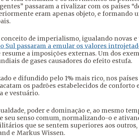
ntes” passaram a rivalizar com os países “de
anteriormente eram apenas objeto, e formando
ais.
o conceito de imperialismo, igualando novas e 
 no Sul passaram a emular os valores introjeta
 resume a imposições externas. Um dos exemp
ndiais de gases causadores do efeito estufa.
zado e difundido pelo 1% mais rico, nos países
acatam os padrões estabelecidos de conforto 
 e vestuário.
gualdade, poder e dominação e, ao mesmo temp
os e seu senso comum, normalizando-o e ativan
itários que se sentem superiores aos outros
rand e Markus Wissen.