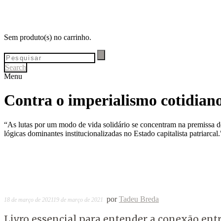
Sem produto(s) no carrinho.
Search
Menu
Contra o imperialismo cotidiano
“As lutas por um modo de vida solidário se concentram na premissa de
lógicas dominantes institucionalizadas no Estado capitalista patriarca
por
Tadeu Breda
18 de março de 2021
19 de março de 2021
Livro essencial para entender a conexão ent