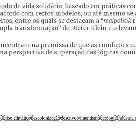
do de vida solidário, baseado em práticas c
e acordo com certos modelos, ou até mesmo se 
tos, entre os quais se destacam a “
realpolitik
r
upla transformação” de Dieter Klein e o levant
concentram na premissa de que as condições c
uma perspectiva de superação das lógicas dom
mo
crise climática
descolonização
desenvolvimentismo
ecologia
indústria