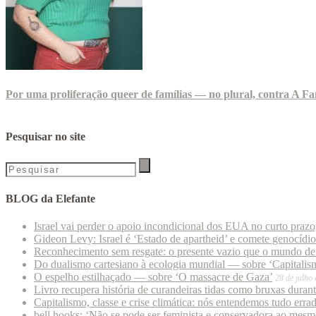
Por uma proliferação queer de famílias — no plural, contra A Fa
Pesquisar no site
BLOG da Elefante
Israel vai perder o apoio incondicional dos EUA no curto praz
Gideon Levy: Israel é ‘Estado de apartheid’ e comete genocídi
Reconhecimento sem resgate: o presente vazio que o mundo deu
Do dualismo cartesiano à ecologia mundial — sobre ‘Capitalism
O espelho estilhaçado — sobre ‘O massacre de Gaza’
28 de julho
Livro recupera história de curandeiras tidas como bruxas duran
Capitalismo, classe e crise climática: nós entendemos tudo erra
bell hooks: ‘Não se pode ser feminista e conservadora ao mes