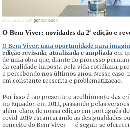
por
conteudo
27 de março de 2026
O Bem Viver: novidades da 2ª edição e rev
O Bem Viver: uma oportunidade para imagi
edição revisada, atualizada e ampliada
em qu
de uma obra que, diante do processo permane
da realidade imposta pela vida cotidiana, pr
e percebendo nos últimos anos. Nesse caso, n
em constante reescrita e problematização.
Por isso é tão presente o acolhimento das crí
no Equador, em 2012, passando pelas versões
além, claro, de nossa edição em português do
covid-2019 escancarando as desigualdades ou
conceito do Bem Viver — é seguir se oferec