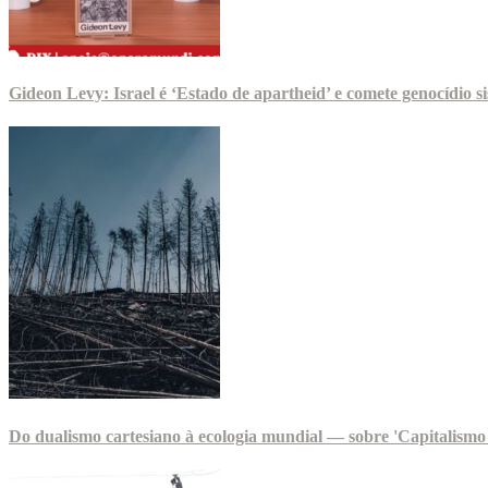
Gideon Levy: Israel é ‘Estado de apartheid’ e comete genocídio 
Do dualismo cartesiano à ecologia mundial — sobre 'Capitalismo 