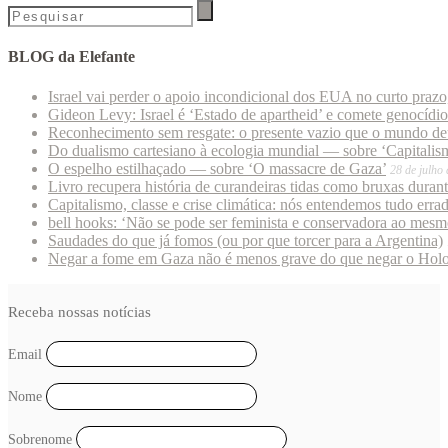
BLOG da Elefante
Israel vai perder o apoio incondicional dos EUA no curto praz
Gideon Levy: Israel é ‘Estado de apartheid’ e comete genocídi
Reconhecimento sem resgate: o presente vazio que o mundo deu
Do dualismo cartesiano à ecologia mundial — sobre ‘Capitalism
O espelho estilhaçado — sobre ‘O massacre de Gaza’
28 de julho
Livro recupera história de curandeiras tidas como bruxas duran
Capitalismo, classe e crise climática: nós entendemos tudo erra
bell hooks: ‘Não se pode ser feminista e conservadora ao mes
Saudades do que já fomos (ou por que torcer para a Argentina)
Negar a fome em Gaza não é menos grave do que negar o Hol
Receba nossas notícias
Email
Nome
Sobrenome