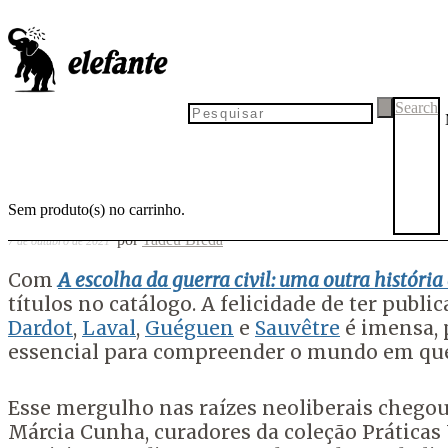
76º título da Elefante: "A
escolha da guerra civil", de
Dardot, Guéguen, Laval &
Search
Sauvêtre
Sem produto(s) no carrinho.
por
Tadeu Breda
7 de outubro de 2021
Com
A escolha da guerra civil: uma outra históri
títulos no catálogo. A felicidade de ter public
Dardot
,
Laval
,
Guéguen
e
Sauvêtre
é imensa, 
essencial para compreender o mundo em qu
Esse mergulho nas raízes neoliberais chegou 
Márcia Cunha, curadores da coleção Prática