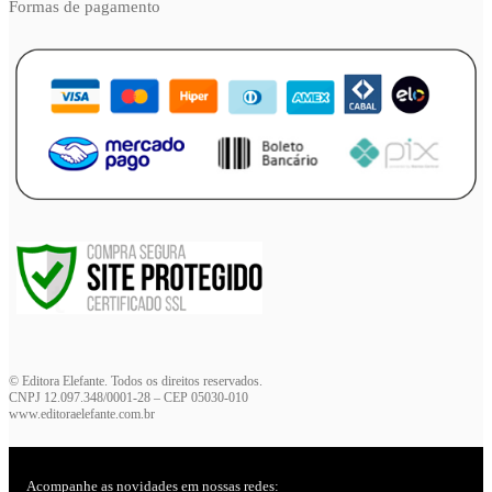
Formas de pagamento
© Editora Elefante. Todos os direitos reservados.
CNPJ 12.097.348/0001-28 – CEP 05030-010
www.editoraelefante.com.br
Acompanhe as novidades em nossas redes: