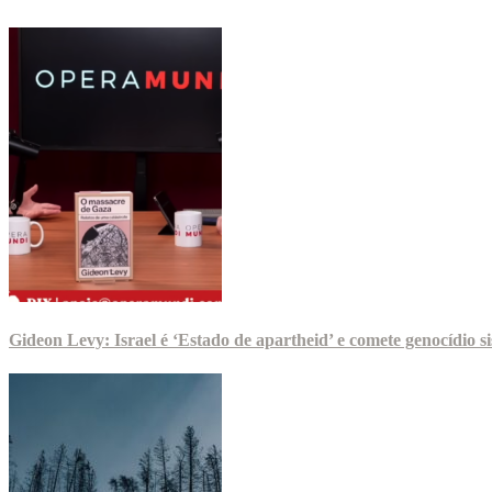
Gideon Levy: Israel é ‘Estado de apartheid’ e comete genocídio 