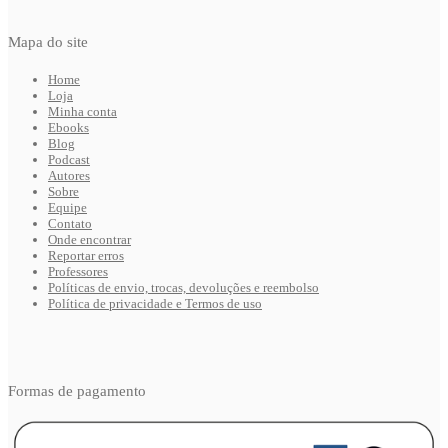
Pedro Rocha de Oliveira
Pierre Dardot
Pierre Sauvêtre
Mapa do site
Rachel Pach
Rafael Domingos Oliveira
Home
Raúl Zibechi
Loja
Renan Quinalha
Minha conta
Ricardo Abramovay
Ebooks
Rob Wallace
Blog
Podcast
Robson Vilalba
Autores
Rodrigo Chagas
Sobre
Rosenilton Silva de Oliveira
Equipe
Sandrine Aumercier
Contato
Sérgio Silva
Onde encontrar
Silvia Federici
Reportar erros
Silvia Rivera Cusicanqui
Professores
Simeon Wade
Políticas de envio, trocas, devoluções e reembolso
Política de privacidade e Termos de uso
Stefano Quintarelli
Tadeu Breda
Tereza Campello
Tom Slee
Trebor Scholz
Formas de pagamento
Ulrich Brand
Vanessa Oliveira
Verónica Gago