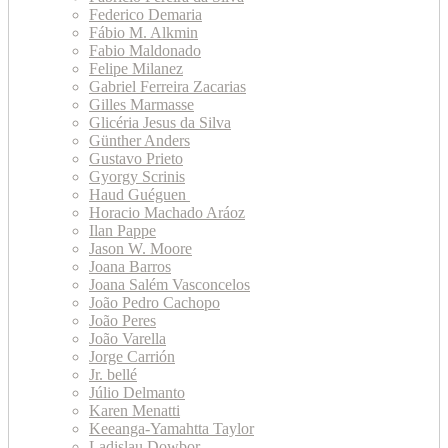
Federico Demaria
Fábio M. Alkmin
Fabio Maldonado
Felipe Milanez
Gabriel Ferreira Zacarias
Gilles Marmasse
Glicéria Jesus da Silva
Günther Anders
Gustavo Prieto
Gyorgy Scrinis
Haud Guéguen
Horacio Machado Aráoz
Ilan Pappe
Jason W. Moore
Joana Barros
Joana Salém Vasconcelos
João Pedro Cachopo
João Peres
João Varella
Jorge Carrión
Jr. bellé
Júlio Delmanto
Karen Menatti
Keeanga-Yamahtta Taylor
Ladislau Dowbor