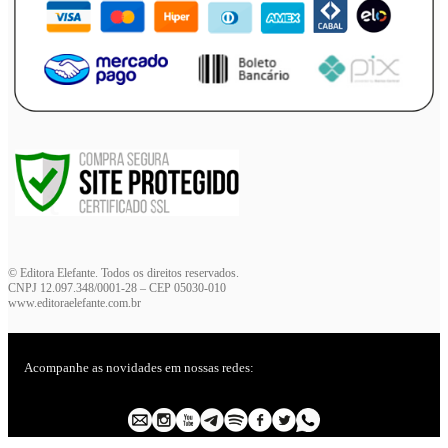
Victor Matioli
Vitor Flynn Paciornik
© Editora Elefante. Todos os direitos reservados.
CNPJ 12.097.348/0001-28 – CEP 05030-010
www.editoraelefante.com.br
Acompanhe as novidades em nossas redes: