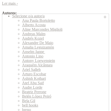
Ler mais
›
Autores:
Selecione o/a autor/a
Ana Paula Bortoletto
Alberto Acosta
Aline Marcondes Miglioli
Andreas Malm
Andrés Kozel
Alexandre De Maio
Amalia Leguizamón
Anselm Jappe
Antonio Lino
Antony Loewenstein
Araquém Alcântara
Ariel Salleh
Arturo Escobar
Ashish Kothari
Atef Abu Saif
Audre Lorde
Beatriz Perrone
Belén López Peiró
Bela Gil
bell hooks
breno