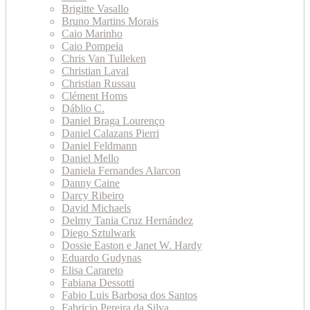
Brigitte Vasallo
Bruno Martins Morais
Caio Marinho
Caio Pompeia
Chris Van Tulleken
Christian Laval
Christian Russau
Clément Homs
Dáblio C.
Daniel Braga Lourenço
Daniel Calazans Pierri
Daniel Feldmann
Daniel Mello
Daniela Fernandes Alarcon
Danny Caine
Darcy Ribeiro
David Michaels
Delmy Tania Cruz Hernández
Diego Sztulwark
Dossie Easton e Janet W. Hardy
Eduardo Gudynas
Elisa Carareto
Fabiana Dessotti
Fabio Luis Barbosa dos Santos
Fabricio Pereira da Silva