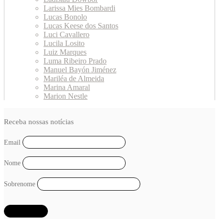
Larissa Mies Bombardi
Lucas Bonolo
Lucas Keese dos Santos
Luci Cavallero
Lucila Losito
Luiz Marques
Luma Ribeiro Prado
Manuel Bayón Jiménez
Mariléa de Almeida
Marina Amaral
Marion Nestle
Maristella Svampa
Markus Wissen
Receba nossas notícias
Martha A. Ackelsberg
Moriti Neto
Natalia Timerman
Email
Natalia Viana
Nicholas Freudenberg
Nome
O Joio e O Trigo
Pablo Solón
Paolo Demuru
Sobrenome
Paula Braga
Paulo César Ramos
Paulo de Tarso L. Brandão