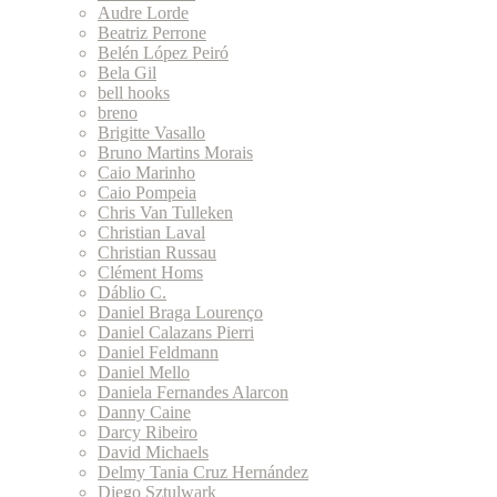
Audre Lorde
Beatriz Perrone
Belén López Peiró
Bela Gil
bell hooks
breno
Brigitte Vasallo
Bruno Martins Morais
Caio Marinho
Caio Pompeia
Chris Van Tulleken
Christian Laval
Christian Russau
Clément Homs
Dáblio C.
Daniel Braga Lourenço
Daniel Calazans Pierri
Daniel Feldmann
Daniel Mello
Daniela Fernandes Alarcon
Danny Caine
Darcy Ribeiro
David Michaels
Delmy Tania Cruz Hernández
Diego Sztulwark