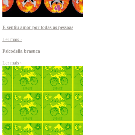
E sentiu amor por todas as pessoas
Ler mais
›
Psicodelia brasuca
Ler mais
›