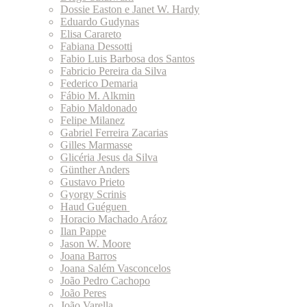
Dossie Easton e Janet W. Hardy
Eduardo Gudynas
Elisa Carareto
Fabiana Dessotti
Fabio Luis Barbosa dos Santos
Fabricio Pereira da Silva
Federico Demaria
Fábio M. Alkmin
Fabio Maldonado
Felipe Milanez
Gabriel Ferreira Zacarias
Gilles Marmasse
Glicéria Jesus da Silva
Günther Anders
Gustavo Prieto
Gyorgy Scrinis
Haud Guéguen
Horacio Machado Aráoz
Ilan Pappe
Jason W. Moore
Joana Barros
Joana Salém Vasconcelos
João Pedro Cachopo
João Peres
João Varella