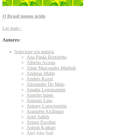
O Brasil tomou ácido
Ler mais
›
Autores:
Selecione o/a autor/a
Ana Paula Bortoletto
Alberto Acosta
Aline Marcondes Miglioli
Andreas Malm
Andrés Kozel
Alexandre De Maio
Amalia Leguizamón
Anselm Jappe
Antonio Lino
Antony Loewenstein
Araquém Alcântara
Ariel Salleh
Arturo Escobar
Ashish Kothari
Atef Abu Saif