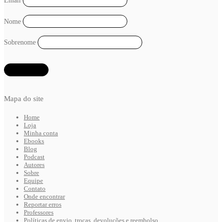
Email
Nome
Sobrenome
Mapa do site
Home
Loja
Minha conta
Ebooks
Blog
Podcast
Autores
Sobre
Equipe
Contato
Onde encontrar
Reportar erros
Professores
Políticas de envio, trocas, devoluções e reembolso