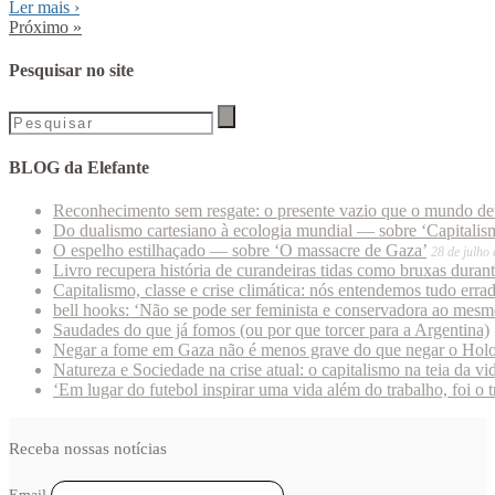
Ler mais
›
Próximo
»
Pesquisar no site
BLOG da Elefante
Reconhecimento sem resgate: o presente vazio que o mundo deu
Do dualismo cartesiano à ecologia mundial — sobre ‘Capitalism
O espelho estilhaçado — sobre ‘O massacre de Gaza’
28 de julho
Livro recupera história de curandeiras tidas como bruxas duran
Capitalismo, classe e crise climática: nós entendemos tudo erra
bell hooks: ‘Não se pode ser feminista e conservadora ao mes
Saudades do que já fomos (ou por que torcer para a Argentina)
Negar a fome em Gaza não é menos grave do que negar o Hol
Natureza e Sociedade na crise atual: o capitalismo na teia da vi
‘Em lugar do futebol inspirar uma vida além do trabalho, foi o 
Receba nossas notícias