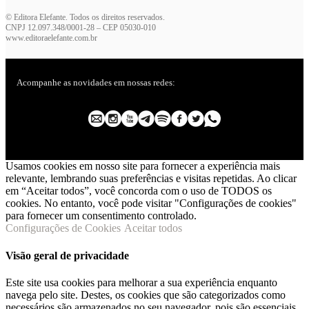
© Editora Elefante. Todos os direitos reservados.
CNPJ 12.097.348/0001-28 – CEP 05030-010
www.editoraelefante.com.br
Acompanhe as novidades em nossas redes:
Usamos cookies em nosso site para fornecer a experiência mais
relevante, lembrando suas preferências e visitas repetidas. Ao clicar
em “Aceitar todos”, você concorda com o uso de TODOS os
cookies. No entanto, você pode visitar "Configurações de cookies"
para fornecer um consentimento controlado.
Configurações de Cookies
Aceitar todos
Visão geral de privacidade
Este site usa cookies para melhorar a sua experiência enquanto
navega pelo site. Destes, os cookies que são categorizados como
necessários são armazenados no seu navegador, pois são essenciais