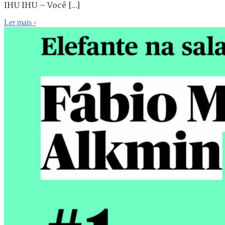
IHU IHU – Você […]
Ler mais
›