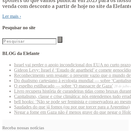
spoilers do que vamos publicar em 2025 para os nosso
venda com desconto a partir de hoje no site da Elefant
Ler mais
›
Pesquisar no site
BLOG da Elefante
Israel vai perder o apoio incondicional dos EUA no curto praz
Gideon Levy: Israel é ‘Estado de apartheid’ e comete genocídi
Reconhecimento sem resgate: o presente vazio que o mundo deu
Do dualismo cartesiano à ecologia mundial — sobre ‘Capitalism
O espelho estilhaçado — sobre ‘O massacre de Gaza’
28 de julho
Livro recupera história de curandeiras tidas como bruxas duran
Capitalismo, classe e crise climática: nós entendemos tudo erra
bell hooks: ‘Não se pode ser feminista e conservadora ao mes
Saudades do que já fomos (ou por que torcer para a Argentina)
Negar a fome em Gaza não é menos grave do que negar o Hol
Receba nossas notícias