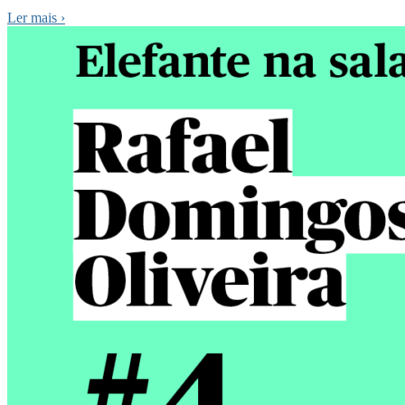
Ler mais
›