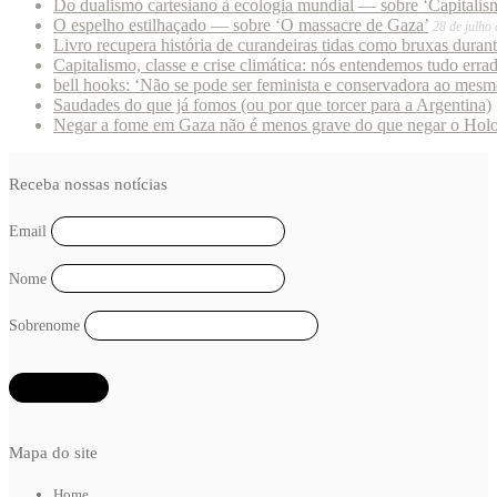
Do dualismo cartesiano à ecologia mundial — sobre ‘Capitalism
O espelho estilhaçado — sobre ‘O massacre de Gaza’
28 de julho
Livro recupera história de curandeiras tidas como bruxas duran
Capitalismo, classe e crise climática: nós entendemos tudo erra
bell hooks: ‘Não se pode ser feminista e conservadora ao mes
Saudades do que já fomos (ou por que torcer para a Argentina)
Negar a fome em Gaza não é menos grave do que negar o Hol
Receba nossas notícias
Email
Nome
Sobrenome
Mapa do site
Home