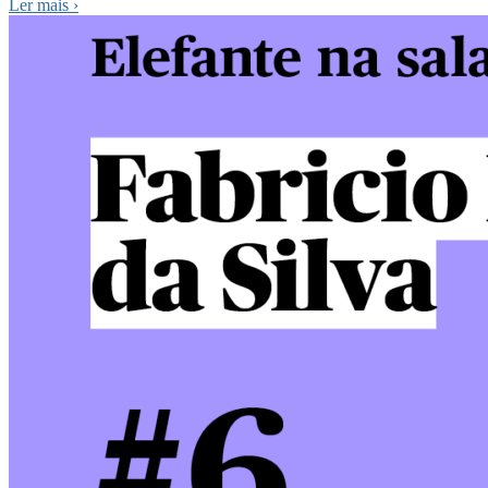
Ler mais
›