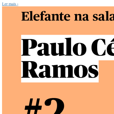
Ler mais
›