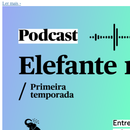
Ler mais
›