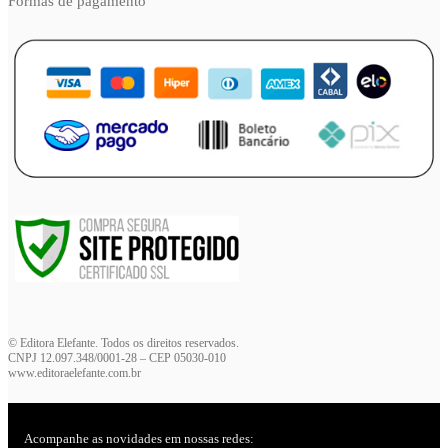
Formas de pagamento
© Editora Elefante. Todos os direitos reservados.
CNPJ 12.097.348/0001-28 – CEP 05030-010
www.editoraelefante.com.br
Acompanhe as novidades em nossas redes: