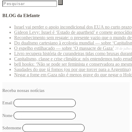
BLOG da Elefante
Israel vai perder o apoio incondicional dos EUA no curto praz
Gideon Levy: Israel é ‘Estado de apartheid’ e comete genocídi
Reconhecimento sem resgate: o presente vazio que o mundo deu
Do dualismo cartesiano à ecologia mundial — sobre ‘Capitalism
O espelho estilhaçado — sobre ‘O massacre de Gaza’
28 de julho
Livro recupera história de curandeiras tidas como bruxas duran
Capitalismo, classe e crise climática: nós entendemos tudo erra
bell hooks: ‘Não se pode ser feminista e conservadora ao mes
Saudades do que já fomos (ou por que torcer para a Argentina)
Negar a fome em Gaza não é menos grave do que negar o Hol
Receba nossas notícias
Email
Nome
Sobrenome