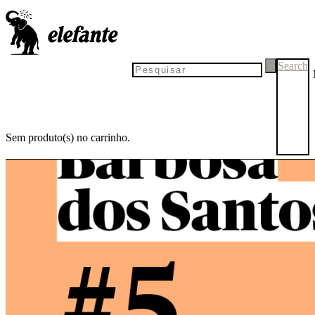
Search
Sem produto(s) no carrinho.