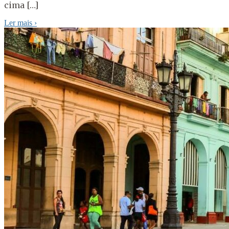
cima […]
Ler mais
›