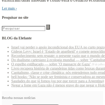
existiram duas moedas e como está o cenário econômi
Ler mais
›
Pesquisar no site
BLOG da Elefante
Israel vai perder o apoio incondicional dos EUA no curto praz
Gideon Levy: Israel é ‘Estado de apartheid’ e comete genocídi
Reconhecimento sem resgate: o presente vazio que o mundo deu
Do dualismo cartesiano à ecologia mundial — sobre ‘Capitalism
O espelho estilhaçado — sobre ‘O massacre de Gaza’
28 de julho
Livro recupera história de curandeiras tidas como bruxas duran
Capitalismo, classe e crise climática: nós entendemos tudo erra
bell hooks: ‘Não se pode ser feminista e conservadora ao mes
Saudades do que já fomos (ou por que torcer para a Argentina)
Negar a fome em Gaza não é menos grave do que negar o Hol
Receba nossas notícias