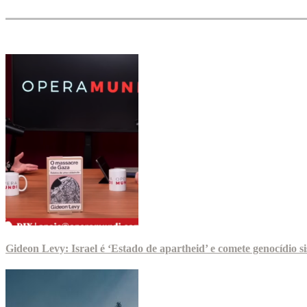
Gideon Levy: Israel é ‘Estado de apartheid’ e comete genocídio 