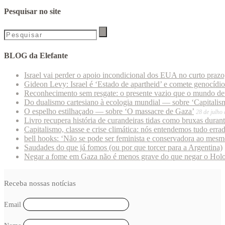
Pesquisar no site
BLOG da Elefante
Israel vai perder o apoio incondicional dos EUA no curto praz
Gideon Levy: Israel é ‘Estado de apartheid’ e comete genocídi
Reconhecimento sem resgate: o presente vazio que o mundo deu
Do dualismo cartesiano à ecologia mundial — sobre ‘Capitalism
O espelho estilhaçado — sobre ‘O massacre de Gaza’
28 de julho
Livro recupera história de curandeiras tidas como bruxas duran
Capitalismo, classe e crise climática: nós entendemos tudo erra
bell hooks: ‘Não se pode ser feminista e conservadora ao mes
Saudades do que já fomos (ou por que torcer para a Argentina)
Negar a fome em Gaza não é menos grave do que negar o Hol
Receba nossas notícias
Email