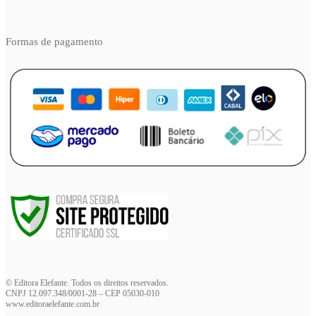
Formas de pagamento
© Editora Elefante. Todos os direitos reservados.
CNPJ 12.097.348/0001-28 – CEP 05030-010
www.editoraelefante.com.br