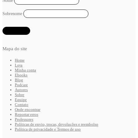
Nome
Sobrenome
Mapa do site
Home
Loja
Minha conta
Ebooks
Blog
Podcast
Autores
Sobre
Equipe
Contato
Onde encontrar
Reportar erros
Professores
Políticas de envio, trocas, devoluções e reembolso
Política de privacidade e Termos de uso