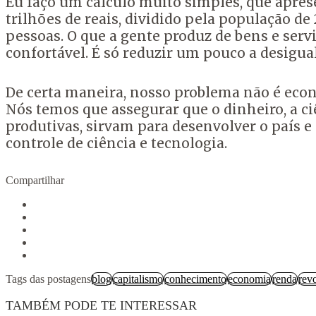
Eu faço um cálculo muito simples, que aprese
trilhões de reais, dividido pela população de 
pessoas.
O que a gente produz de bens e
servi
confortável. É só reduzir um pouco a desigua
De certa maneira, nosso problema não é econô
Nós temos que assegurar que o dinheiro, a ci
produtivas, sirvam para desenvolver o país e
controle de ciência e tecnologia.
Compartilhar
Tags das postagens
blog
capitalismo
conhecimento
economia
renda
revo
TAMBÉM PODE TE INTERESSAR