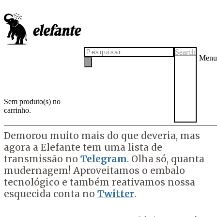
Elefante no Twitter e no
Telegram
Search
Menu
Somos um tanto quanto analógicos, vocês sabem, mas o que importa
é que, com Telegram e Twitter, teremos mais linhas de comunicação
direta com vocês. Assim, driblamos os algoritmos das redes sociais
que entregam tão mal nosso conteúdo.
Sem produto(s) no
carrinho.
por
Tadeu Breda
17 de fevereiro de 2021
8 de março de 2021
Demorou muito mais do que deveria, mas
agora a Elefante tem uma lista de
transmissão no
Telegram
. Olha só, quanta
mudernagem! Aproveitamos o embalo
tecnológico e também reativamos nossa
esquecida conta no
Twitter
.