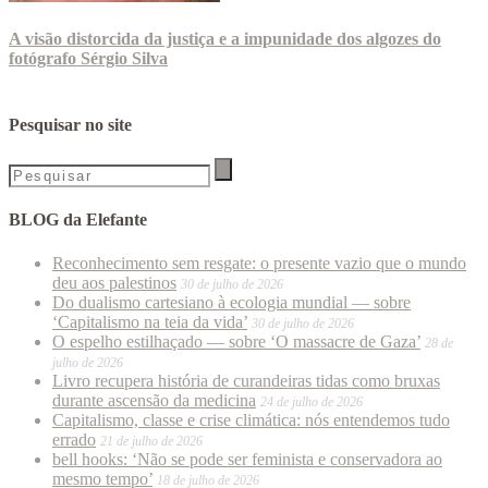
A visão distorcida da justiça e a impunidade dos algozes do
fotógrafo Sérgio Silva
Pesquisar no site
BLOG da Elefante
Reconhecimento sem resgate: o presente vazio que o mundo
deu aos palestinos
30 de julho de 2026
Do dualismo cartesiano à ecologia mundial — sobre
‘Capitalismo na teia da vida’
30 de julho de 2026
O espelho estilhaçado — sobre ‘O massacre de Gaza’
28 de
julho de 2026
Livro recupera história de curandeiras tidas como bruxas
durante ascensão da medicina
24 de julho de 2026
Capitalismo, classe e crise climática: nós entendemos tudo
errado
21 de julho de 2026
bell hooks: ‘Não se pode ser feminista e conservadora ao
mesmo tempo’
18 de julho de 2026