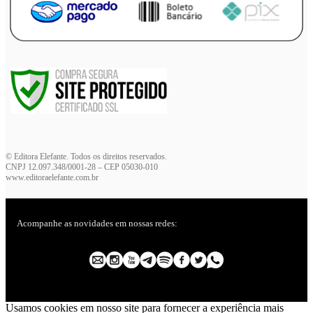
© Editora Elefante. Todos os direitos reservados.
CNPJ 12.097.348/0001-28 – CEP 05030-010
www.editoraelefante.com.br
Acompanhe as novidades em nossas redes:
Usamos cookies em nosso site para fornecer a experiência mais