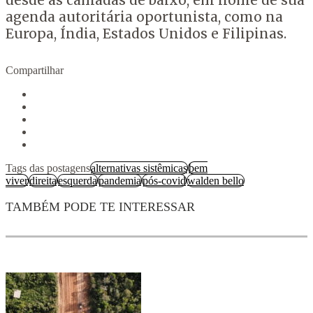
desde as camadas de baixo, em nome de sua
agenda autoritária oportunista, como na
Europa, Índia, Estados Unidos e Filipinas.
Compartilhar
Tags das postagens
alternativas sistêmicas
bem
viver
direita
esquerda
pandemia
pós-covid
walden bello
TAMBÉM PODE TE INTERESSAR