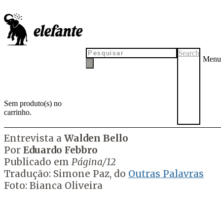
Esquerda, direita e a luta pela
desglobalização
Search
Menu
Ao chegar ao poder e defender a "ordem", as forças progressistas
esvaziaram o campo contestatário, que logo foi ocupado pela
extrema-direita. Para Walden Bello, a pandemia oferece nova
oportunidade às esquerdas, que precisam radicalizar crítica e prática
Sem produto(s) no
carrinho.
por
Tadeu Breda
13 de maio de 2020
22 de maio de 2020
Entrevista a
Walden Bello
Por
Eduardo Febbro
Publicado em
Página/12
Tradução: Simone Paz, do
Outras Palavras
Foto: Bianca Oliveira