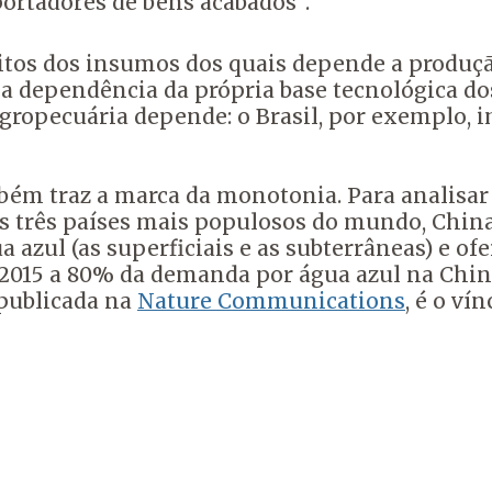
ortadores de bens acabados”.
muitos dos insumos dos quais depende a produ
 dependência da própria base tecnológica dos
a agropecuária depende: o Brasil, por exemplo,
ém traz a marca da monotonia. Para analisar 
s três países mais populosos do mundo, China
azul (as superficiais e as subterrâneas) e of
m 2015 a 80% da demanda por água azul na Chin
publicada na
Nature Communications
, é o ví