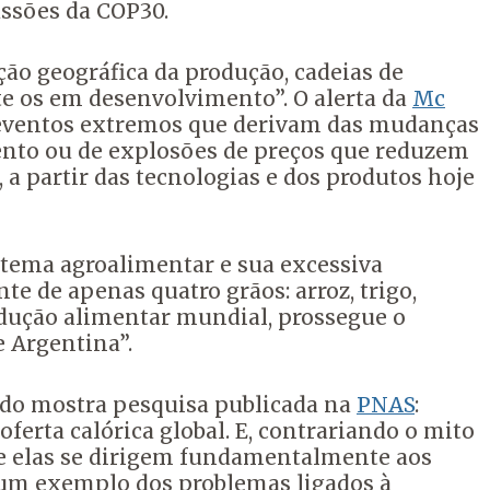
ussões da COP30.
ção geográfica da produção, cadeias de
e os em desenvolvimento”. O alerta da
Mc
s eventos extremos que derivam das mudanças
mento ou de explosões de preços que reduzem
 a partir das tecnologias e dos produtos hoje
istema agroalimentar e sua excessiva
 de apenas quatro grãos: arroz, trigo,
dução alimentar mundial, prossegue o
e Argentina”.
ndo mostra pesquisa publicada na
PNAS
:
ferta calórica global. E, contrariando o mito
ue elas se dirigem fundamentalmente aos
um exemplo dos problemas ligados à