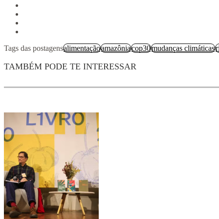
Tags das postagens
alimentação
amazônia
cop30
mudanças climáticas
r
TAMBÉM PODE TE INTERESSAR