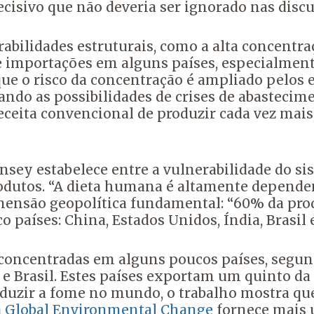
ecisivo que não deveria ser ignorado nas disc
abilidades estruturais, como a alta concentra
 importações em alguns países, especialment
que o risco da concentração é ampliado pelo
ando as possibilidades de crises de abasteci
eceita convencional de produzir cada vez mais,
nsey estabelece entre a vulnerabilidade do s
utos. “A dieta humana é altamente dependente
mensão geopolítica fundamental: “60% da pro
 países: China, Estados Unidos, Índia, Brasil 
concentradas em alguns poucos países, segu
e Brasil. Estes países exportam um quinto da o
eduzir a fome no mundo, o trabalho mostra q
a
Global Environmental Change
fornece mais 