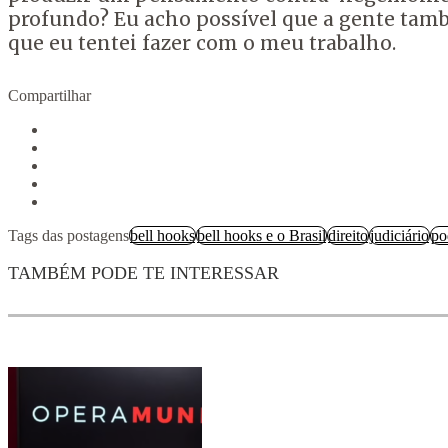
profundo?
Eu acho possível que a gente tam
que eu tentei fazer com o meu trabalho.
Compartilhar
Tags das postagens
bell hooks
bell hooks e o Brasil
direito
judiciário
po
TAMBÉM PODE TE INTERESSAR