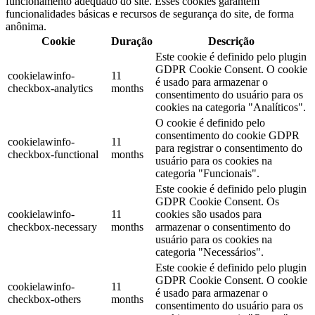
funcionamento adequado do site. Esses cookies garantem
funcionalidades básicas e recursos de segurança do site, de forma
anônima.
Cookie
Duração
Descrição
Este cookie é definido pelo plugin
GDPR Cookie Consent. O cookie
cookielawinfo-
11
é usado para armazenar o
checkbox-analytics
months
consentimento do usuário para os
cookies na categoria "Analíticos".
O cookie é definido pelo
consentimento do cookie GDPR
cookielawinfo-
11
para registrar o consentimento do
checkbox-functional
months
usuário para os cookies na
categoria "Funcionais".
Este cookie é definido pelo plugin
GDPR Cookie Consent. Os
cookielawinfo-
11
cookies são usados ​​para
checkbox-necessary
months
armazenar o consentimento do
usuário para os cookies na
categoria "Necessários".
Este cookie é definido pelo plugin
GDPR Cookie Consent. O cookie
cookielawinfo-
11
é usado para armazenar o
checkbox-others
months
consentimento do usuário para os