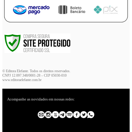
© Editora Elefante. Todos os direitos reservados.
CNPJ 12.097.348/0001-28 – CEP 05030-010
www.editoraelefante.com.br
Acompanhe as novidades em nossas redes: