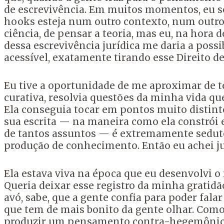
de
escrevivência. Em muitos momentos, eu se
hooks
esteja num outro contexto, num outro
ciência,
de pensar a teoria, mas eu, na hora d
dessa
escrevivência jurídica me daria a poss
acessível,
exatamente tirando esse Direito d
Eu tive a
oportunidade de me aproximar de tex
curativa,
resolvia questões da minha vida qu
E
la conseguia tocar em pontos muito distint
sua escrita — na maneira como ela constrói 
de tantos assuntos — é
extremamente sedutor
produção de conhecimento. Então eu achei ju
Ela estava viva
na época que eu desenvolvi o 
Queria
deixar esse registro da minha gratidão
avó, sabe, que a gente confia para poder fala
que tem de mais bonito da gente olhar. Com
produzir um pensamento contra-hegemônico