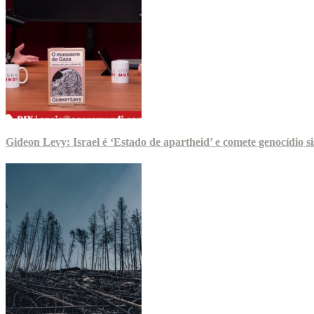
Gideon Levy: Israel é ‘Estado de apartheid’ e comete genocídio 