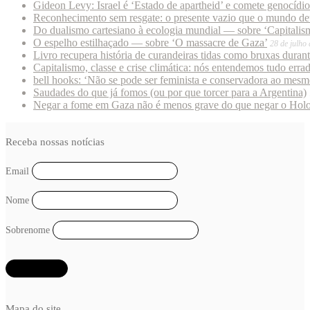
Gideon Levy: Israel é ‘Estado de apartheid’ e comete genocídi
Reconhecimento sem resgate: o presente vazio que o mundo deu
Do dualismo cartesiano à ecologia mundial — sobre ‘Capitalism
O espelho estilhaçado — sobre ‘O massacre de Gaza’
28 de julho
Livro recupera história de curandeiras tidas como bruxas duran
Capitalismo, classe e crise climática: nós entendemos tudo erra
bell hooks: ‘Não se pode ser feminista e conservadora ao mes
Saudades do que já fomos (ou por que torcer para a Argentina)
Negar a fome em Gaza não é menos grave do que negar o Hol
Receba nossas notícias
Email
Nome
Sobrenome
Mapa do site