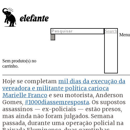
1000 dias sem resposta: justiça
por Marielle, Anderson, João
Alberto, Emily, Rebeca...
Search
Menu
"Quantos mais vão precisar morrer para que essa guerra acabe?",
escreveu um dia antes de ser assassinada. São mil dias sem Marielle
Franco e mais tantos outros dias de tantos outros nomes vitimados
Sem produto(s) no
pelo genocídio negro brasileiro.
carrinho.
por
Tadeu Breda
8 de dezembro de 2020
21 de janeiro de 2021
Hoje se completam
mil dias da execução da
vereadora e militante política carioca
Marielle Franco
e seu motorista, Anderson
Gomes,
#1000diassemresposta
. Os supostos
assassinos — ex-policiais — estão presos,
mas ainda não foram julgados. Semana
passada, durante uma operação policial na