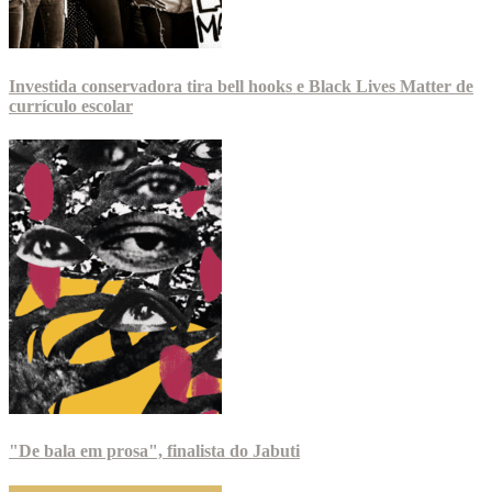
Investida conservadora tira bell hooks e Black Lives Matter de
currículo escolar
"De bala em prosa", finalista do Jabuti