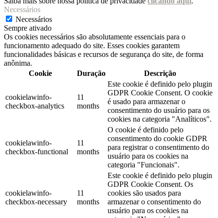
Saiba mais sobre nossa política de privacidade
clicando aqui
.
Necessários
Necessários
Sempre ativado
Os cookies necessários são absolutamente essenciais para o
funcionamento adequado do site. Esses cookies garantem
funcionalidades básicas e recursos de segurança do site, de forma
anônima.
Cookie
Duração
Descrição
Este cookie é definido pelo plugin
GDPR Cookie Consent. O cookie
cookielawinfo-
11
é usado para armazenar o
checkbox-analytics
months
consentimento do usuário para os
cookies na categoria "Analíticos".
O cookie é definido pelo
consentimento do cookie GDPR
cookielawinfo-
11
para registrar o consentimento do
checkbox-functional
months
usuário para os cookies na
categoria "Funcionais".
Este cookie é definido pelo plugin
GDPR Cookie Consent. Os
cookielawinfo-
11
cookies são usados ​​para
checkbox-necessary
months
armazenar o consentimento do
usuário para os cookies na