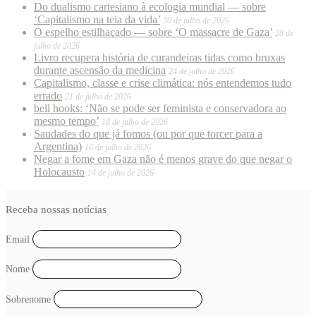
Do dualismo cartesiano à ecologia mundial — sobre
‘Capitalismo na teia da vida’
30 de julho de 2026
O espelho estilhaçado — sobre ‘O massacre de Gaza’
28 de
julho de 2026
Livro recupera história de curandeiras tidas como bruxas
durante ascensão da medicina
24 de julho de 2026
Capitalismo, classe e crise climática: nós entendemos tudo
errado
21 de julho de 2026
bell hooks: ‘Não se pode ser feminista e conservadora ao
mesmo tempo’
18 de julho de 2026
Saudades do que já fomos (ou por que torcer para a
Argentina)
16 de julho de 2026
Negar a fome em Gaza não é menos grave do que negar o
Holocausto
14 de julho de 2026
Receba nossas notícias
Email
Nome
Sobrenome