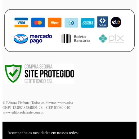
© Editora Elefante. Todos os direitos reservados.
CNPJ 12.097.348/0001-28 – CEP 05030-010
www.editoraelefante.com.br
Acompanhe as novidades em nossas redes: