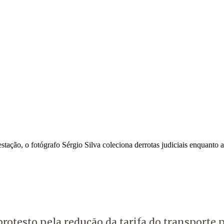
ação, o fotógrafo Sérgio Silva coleciona derrotas judiciais enquanto a P
rotesto pela redução da tarifa do transporte p