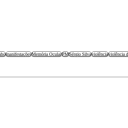
nho
manifestações
Memória Ocular
PM
Sérgio Silva
violência
violência 