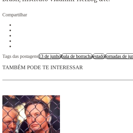
Compartilhar
Tags das postagens
13 de junho
bala de borracha
estado
jornadas de ju
TAMBÉM PODE TE INTERESSAR