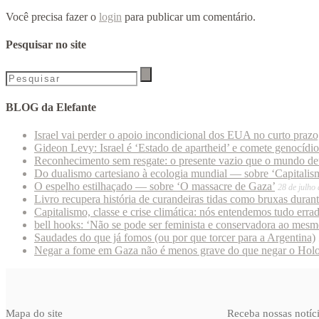
Você precisa fazer o
login
para publicar um comentário.
Pesquisar no site
BLOG da Elefante
Israel vai perder o apoio incondicional dos EUA no curto praz
Gideon Levy: Israel é ‘Estado de apartheid’ e comete genocídi
Reconhecimento sem resgate: o presente vazio que o mundo deu
Do dualismo cartesiano à ecologia mundial — sobre ‘Capitalism
O espelho estilhaçado — sobre ‘O massacre de Gaza’
28 de julho
Livro recupera história de curandeiras tidas como bruxas duran
Capitalismo, classe e crise climática: nós entendemos tudo erra
bell hooks: ‘Não se pode ser feminista e conservadora ao mes
Saudades do que já fomos (ou por que torcer para a Argentina)
Negar a fome em Gaza não é menos grave do que negar o Hol
Mapa do site
Receba nossas notíc