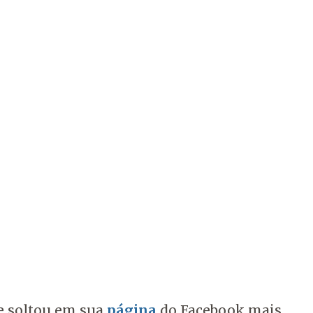
te soltou em sua
página
do Facebook mais