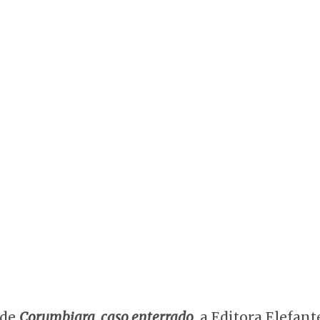
 de
Corumbiara, caso enterrado
, a Editora Elefan