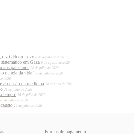
o, diz Gideon Levy
6 de agosto de 2026
o sistemático em Gaza
6 de agosto de 2026
 aos palestinos
30 de julho de 2026
o na teia da vida’
30 de julho de 2026
 de 2026
te ascensão da medicina
24 de julho de 2026
do
21 de julho de 2026
mo tempo’
18 de julho de 2026
16 de julho de 2026
ocausto
14 de julho de 2026
ias
Formas de pagamento