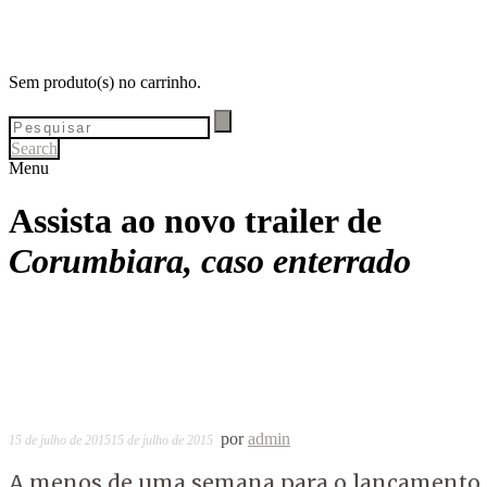
Sem produto(s) no carrinho.
Search
Menu
Assista ao novo trailer de
Corumbiara, caso enterrado
por
admin
15 de julho de 2015
15 de julho de 2015
A menos de uma semana para o lançamento