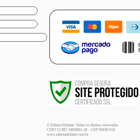
© Editora Elefante. Todos os direitos reservados.
CNPJ 12.097.348/0001-28 – CEP 05030-010
www.editoraelefante.com.br