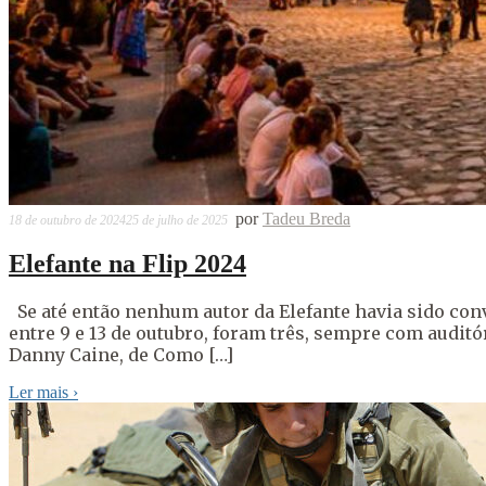
por
Tadeu Breda
18 de outubro de 2024
25 de julho de 2025
Elefante na Flip 2024
Se até então nenhum autor da Elefante havia sido convi
entre 9 e 13 de outubro, foram três, sempre com auditó
Danny Caine, de Como […]
Ler mais
›