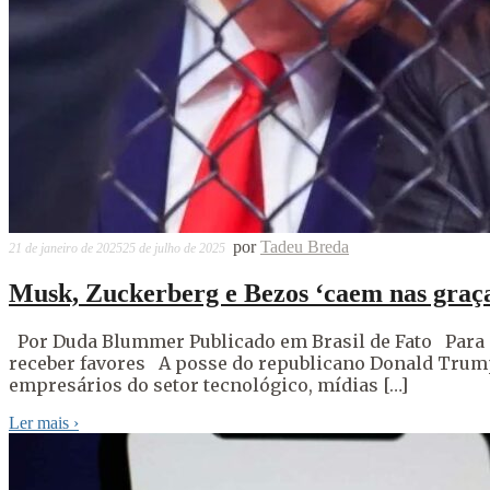
por
Tadeu Breda
21 de janeiro de 2025
25 de julho de 2025
Musk, Zuckerberg e Bezos ‘caem nas graça
Por Duda Blummer Publicado em Brasil de Fato Para e
receber favores A posse do republicano Donald Trump 
empresários do setor tecnológico, mídias […]
Ler mais
›