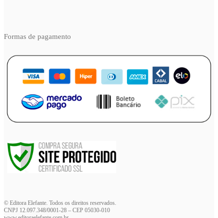
Formas de pagamento
© Editora Elefante. Todos os direitos reservados.
CNPJ 12.097.348/0001-28 – CEP 05030-010
www.editoraelefante.com.br