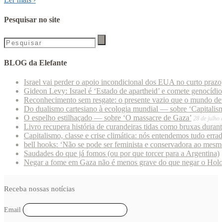
Pesquisar no site
BLOG da Elefante
Israel vai perder o apoio incondicional dos EUA no curto praz
Gideon Levy: Israel é ‘Estado de apartheid’ e comete genocídi
Reconhecimento sem resgate: o presente vazio que o mundo deu
Do dualismo cartesiano à ecologia mundial — sobre ‘Capitalism
O espelho estilhaçado — sobre ‘O massacre de Gaza’
28 de julho
Livro recupera história de curandeiras tidas como bruxas duran
Capitalismo, classe e crise climática: nós entendemos tudo erra
bell hooks: ‘Não se pode ser feminista e conservadora ao mes
Saudades do que já fomos (ou por que torcer para a Argentina)
Negar a fome em Gaza não é menos grave do que negar o Hol
Receba nossas notícias
Email