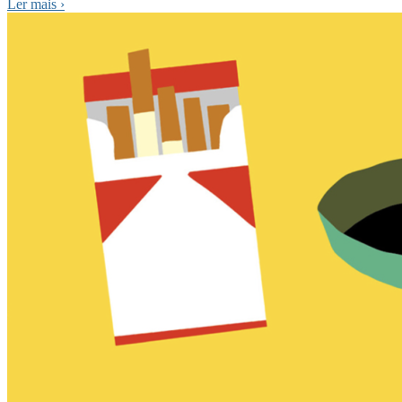
Ler mais
›