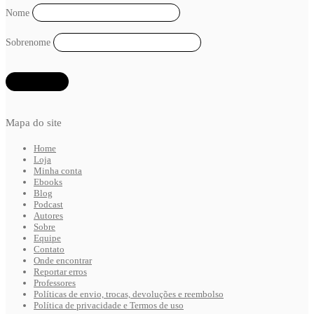
Nome
Sobrenome
Mapa do site
Home
Loja
Minha conta
Ebooks
Blog
Podcast
Autores
Sobre
Equipe
Contato
Onde encontrar
Reportar erros
Professores
Políticas de envio, trocas, devoluções e reembolso
Política de privacidade e Termos de uso