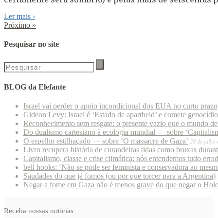
Ler mais
›
Próximo
»
Pesquisar no site
BLOG da Elefante
Israel vai perder o apoio incondicional dos EUA no curto praz
Gideon Levy: Israel é ‘Estado de apartheid’ e comete genocídi
Reconhecimento sem resgate: o presente vazio que o mundo deu
Do dualismo cartesiano à ecologia mundial — sobre ‘Capitalism
O espelho estilhaçado — sobre ‘O massacre de Gaza’
28 de julho
Livro recupera história de curandeiras tidas como bruxas duran
Capitalismo, classe e crise climática: nós entendemos tudo erra
bell hooks: ‘Não se pode ser feminista e conservadora ao mes
Saudades do que já fomos (ou por que torcer para a Argentina)
Negar a fome em Gaza não é menos grave do que negar o Hol
Receba nossas notícias