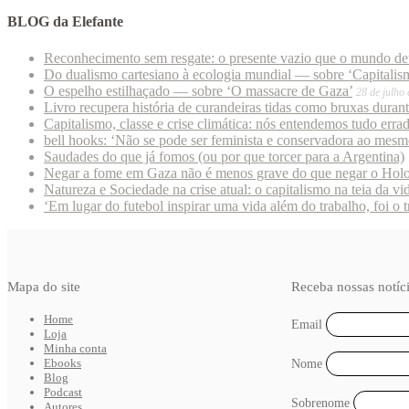
BLOG da Elefante
Reconhecimento sem resgate: o presente vazio que o mundo deu
Do dualismo cartesiano à ecologia mundial — sobre ‘Capitalism
O espelho estilhaçado — sobre ‘O massacre de Gaza’
28 de julho
Livro recupera história de curandeiras tidas como bruxas duran
Capitalismo, classe e crise climática: nós entendemos tudo erra
bell hooks: ‘Não se pode ser feminista e conservadora ao mes
Saudades do que já fomos (ou por que torcer para a Argentina)
Negar a fome em Gaza não é menos grave do que negar o Hol
Natureza e Sociedade na crise atual: o capitalismo na teia da vi
‘Em lugar do futebol inspirar uma vida além do trabalho, foi o 
Mapa do site
Receba nossas notíc
Home
Email
Loja
Minha conta
Ebooks
Nome
Blog
Podcast
Sobrenome
Autores