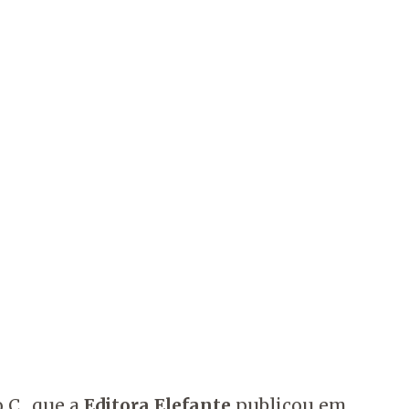
o C., que a
Editora Elefante
publicou em