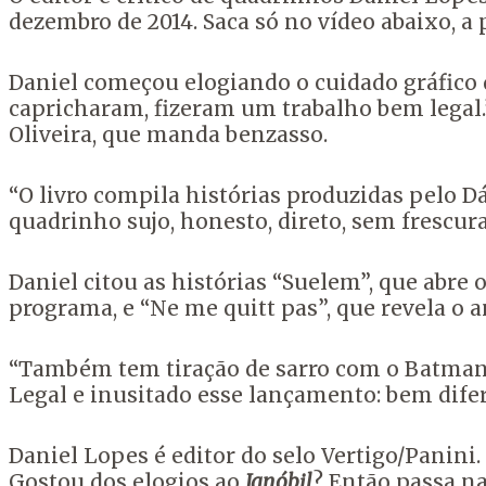
dezembro de 2014. Saca só no vídeo abaixo, a p
Daniel começou elogiando o cuidado gráfico
capricharam, fizeram um trabalho bem legal.”
Oliveira, que manda benzasso.
“O livro compila histórias produzidas pelo D
quadrinho sujo, honesto, direto, sem frescur
Daniel citou as histórias “Suelem”, que abre 
programa, e “Ne me quitt pas”, que revela o
“Também tem tiração de sarro com o Batman e 
Legal e inusitado esse lançamento: bem difer
Daniel Lopes é editor do selo Vertigo/Panin
Gostou dos elogios ao
Ignóbil
? Então passa n