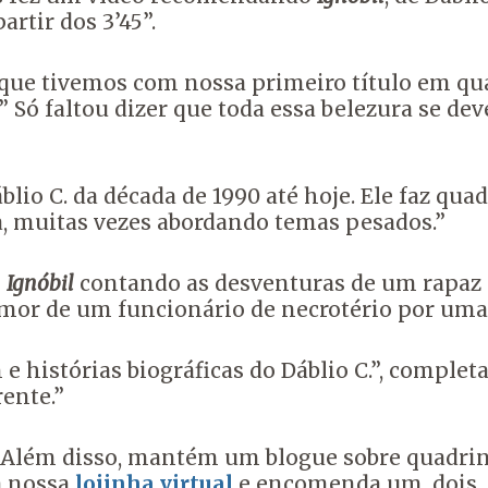
artir dos 3’45”.
 que tivemos com nossa primeiro título em qu
 Só faltou dizer que toda essa belezura se dev
áblio C. da década de 1990 até hoje. Ele faz 
a, muitas vezes abordando temas pesados.”
o
Ignóbil
contando as desventuras de um rapaz 
 amor de um funcionário de necrotério por uma
histórias biográficas do Dáblio C.”, completa
ente.”
i. Além disso, mantém um blogue sobre quadrin
a nossa
lojinha virtual
e encomenda um, dois, q