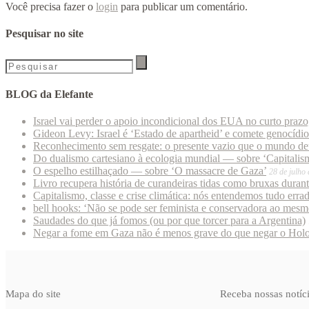
Você precisa fazer o
login
para publicar um comentário.
Pesquisar no site
BLOG da Elefante
Israel vai perder o apoio incondicional dos EUA no curto praz
Gideon Levy: Israel é ‘Estado de apartheid’ e comete genocídi
Reconhecimento sem resgate: o presente vazio que o mundo deu
Do dualismo cartesiano à ecologia mundial — sobre ‘Capitalism
O espelho estilhaçado — sobre ‘O massacre de Gaza’
28 de julho
Livro recupera história de curandeiras tidas como bruxas duran
Capitalismo, classe e crise climática: nós entendemos tudo erra
bell hooks: ‘Não se pode ser feminista e conservadora ao mes
Saudades do que já fomos (ou por que torcer para a Argentina)
Negar a fome em Gaza não é menos grave do que negar o Hol
Mapa do site
Receba nossas notíc