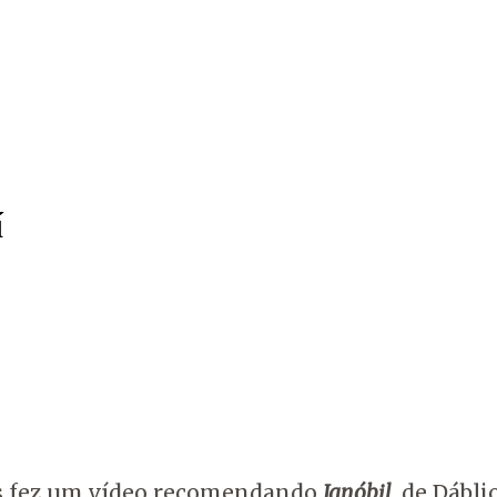
í
pes fez um vídeo recomendando
Ignóbil
, de Dábli