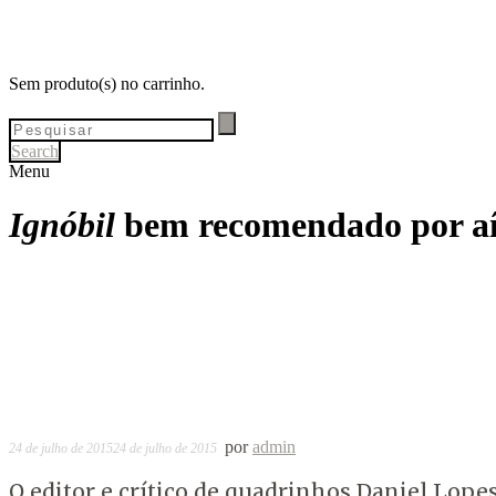
Sem produto(s) no carrinho.
Search
Menu
Ignóbil
bem recomendado por a
por
admin
24 de julho de 2015
24 de julho de 2015
O editor e crítico de quadrinhos Daniel Lo