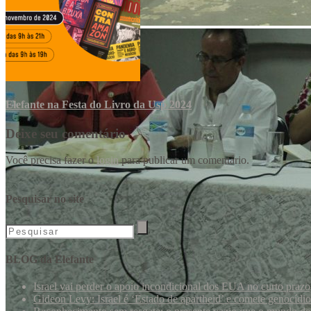
Elefante na Festa do Livro da Usp 2024
Deixe seu comentário
Você precisa fazer o
login
para publicar um comentário.
Pesquisar no site
BLOG da Elefante
Israel vai perder o apoio incondicional dos EUA no curto praz
Gideon Levy: Israel é ‘Estado de apartheid’ e comete genocídi