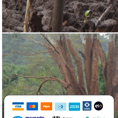
Home
Loja
Minha conta
Ebooks
Blog
Podcast
Autores
Sobre
Equipe
Contato
Onde encontrar
Reportar erros
Professores
Políticas de envio, trocas, devoluções e reembolso
Política de privacidade e Termos de uso
Formas de pagamento