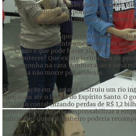
da mineração, não são mais tratadas com
são “beneficiárias”, porque irão recebe
pessoas que viviam com medo: sabiam qu
Nesses lugares, que antes da mineração 
permanentemente ameaçados por novas tr
Como é que pode haver alguém que diga 
acontecer? Que existe tecnologia de pont
vergonha na cara. A mineração é uma rol
russa não morre por acidente.
A mineração em Mariana destruiu um rio int
chegaram até o litoral do Espírito Santo. O
relatório contabilizando perdas de R$ 1,2 bi
governo federal tenta responsabilizar a emp
suficiente? Quanto dinheiro poderia recom
Compartilhar