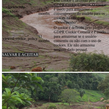
Este cookie é definido pelo plugin
GDPR Cookie Consent. O cookie
cookielawinfo-
11
é usado para armazenar o
checkbox-
months
consentimento do usuário para os
performance
cookies na categoria
"Desempenho".
O cookie é definido pelo plugin
GDPR Cookie Consent e é usado
11
para armazenar se o usuário
viewed_cookie_policy
months
consentiu ou não com o uso de
cookies. Ele não armazena
nenhum dado pessoal.
SALVAR E ACEITAR