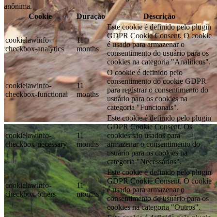
anônima.
Cookie
Duração
Descrição
Este cookie é definido pelo plugin
GDPR Cookie Consent. O cookie
cookielawinfo-
11
é usado para armazenar o
checkbox-analytics
months
consentimento do usuário para os
cookies na categoria "Analíticos".
O cookie é definido pelo
consentimento do cookie GDPR
cookielawinfo-
11
para registrar o consentimento do
checkbox-functional
months
usuário para os cookies na
categoria "Funcionais".
Este cookie é definido pelo plugin
GDPR Cookie Consent. Os
cookielawinfo-
11
cookies são usados ​​para
checkbox-necessary
months
armazenar o consentimento do
usuário para os cookies na
categoria "Necessários".
Este cookie é definido pelo plugin
GDPR Cookie Consent. O cookie
cookielawinfo-
11
é usado para armazenar o
checkbox-others
months
consentimento do usuário para os
cookies na categoria "Outros".