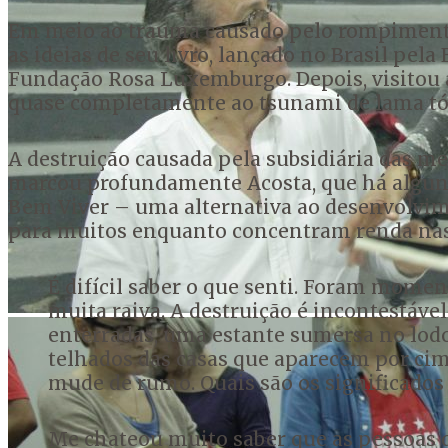
Em meio ao trauma causado pelo rompiment
as ideias de seu livro, lançado no Brasil pel
Fundação Rosa Luxemburgo. Depois, visitou a
quase completamente ao tsunami de lama tó
A destruição causada pela subsidiária das meg
marcou profundamente Acosta, que há algun
Bem Viver – uma alternativa ao desenvolvim
para muitos enquanto concentram renda nas
É difícil saber o que senti. Foram momen
muita raiva. A destruição é incontestável
enterradas, uma estante sumersa no lodo,
telhados das casas que aparecem por ci
mude de rumo. Quais são os significados 
Me chateou muito saber que as pessoas 