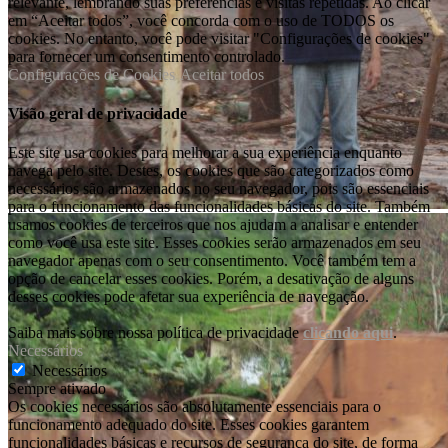
relevante, lembrando suas preferências e visitas repetidas. Ao clicar
em “Aceitar todos”, você concorda com o uso de TODOS os
cookies. No entanto, você pode visitar "Configurações de cookies"
para fornecer um consentimento controlado.
Configurações de Cookies
Aceitar todos
Visão geral de privacidade
Este site usa cookies para melhorar a sua experiência enquanto
navega pelo site. Destes, os cookies que são categorizados como
necessários são armazenados no seu navegador, pois são essenciais
para o funcionamento das funcionalidades básicas do site. Também
usamos cookies de terceiros que nos ajudam a analisar e entender
como você usa este site. Esses cookies serão armazenados em seu
navegador apenas com o seu consentimento. Você também tem a
opção de cancelar esses cookies. Porém, a desativação de alguns
desses cookies pode afetar sua experiência de navegação.
Saiba mais sobre nossa política de privacidade
clicando aqui
.
Necessários
Necessários
Sempre ativado
Os cookies necessários são absolutamente essenciais para o
funcionamento adequado do site. Esses cookies garantem
funcionalidades básicas e recursos de segurança do site, de forma