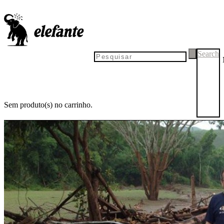
"Não existe mineração
sustentável"
Search
Durante lançamento de
O Bem Viver
na cidade mineira de Mariana,
Alberto Acosta viu de perto os efeitos da maior tragédia
socioambiental brasileira. "Os telhados das casas que aparecem por
cima da lama são como um grito para que a Humanidade mude de
rumo"
Sem produto(s) no carrinho.